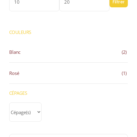
Filtrer
Prix
Prix
min
max
COULEURS
Blanc
(2)
Rosé
(1)
CÉPAGES