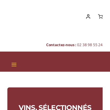
Skip
to
content
Contactez-nous :
02 38 98 55 24
Toggle
Navigation
VINS
CHAMPAGNES & BULLES
SPIRITUEUX
VINS, SÉLECTIONNÉS