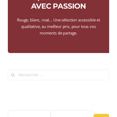
COLLECTORS
AVEC PASSION
CAFÉS
Rouge, blanc, rosé… Une sélection accessible et
THÉS & INFUSIONS
qualitative, au meilleur prix, pour tous vos
moments de partage.
ÉPICERIE FINE
IDEES CADEAUX
La cave
Search
Qui sommes-nous ?
for:
Contactez-nous !
Filter by price