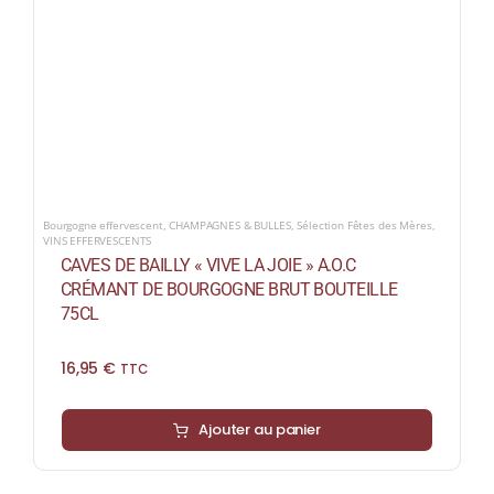
Bourgogne effervescent
,
CHAMPAGNES & BULLES
,
Sélection Fêtes des Mères
,
VINS EFFERVESCENTS
CAVES DE BAILLY « VIVE LA JOIE » A.O.C
CRÉMANT DE BOURGOGNE BRUT BOUTEILLE
75CL
16,95
€
TTC
Ajouter au panier