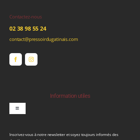
Contactez-nous
02 38 98 55 24
contact@pressoirdugatinais.com
Information utiles
Toggle
Navigation
politique de confidentialite RGPD
Inscrivez-vous à notre newsletter et soyez toujours informés des