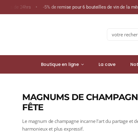
Skip
n moins de 24hrs • -5% de remise pour 6 bouteilles de vin de la
to
content
Search
for:
Boutique en ligne
La cave
Not
MAGNUMS DE CHAMPAGNE 
FÊTE
Le magnum de champagne incarne l’art du partage et de l
harmonieux et plus expressif.