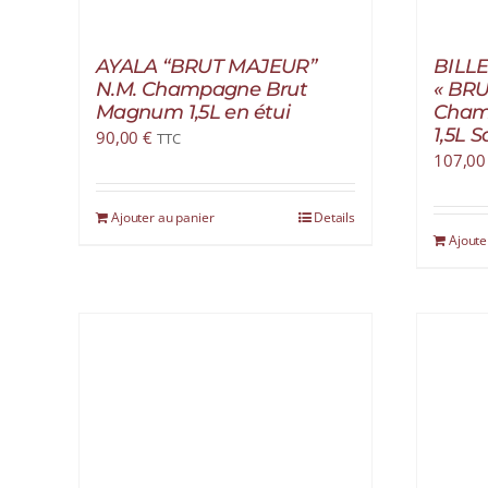
AYALA “BRUT MAJEUR”
BILL
N.M. Champagne Brut
« BRU
Magnum 1,5L en étui
Cham
1,5L S
90,00
€
TTC
107,0
Ajouter au panier
Details
Ajoute