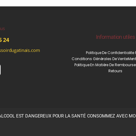
ous
Information utiles
5 24
soirdugatinais.com
Politique De Confidentialite
Conditions Générales De Vente
Ment
Politique En Matière De Rembourse
Retours
’ALCOOL EST DANGEREUX POUR LA SANTÉ CONSOMMEZ AVEC M