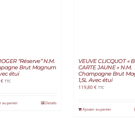
OGER “Réserve” N.M.
VEUVE CLICQUOT « 
pagne Brut Magnum
CARTE JAUNE » N.M.
vec étui
Champagne Brut M
1,5L Avec étui
0
€
TTC
119,80
€
TTC
r au panier
Details
Ajouter au panier