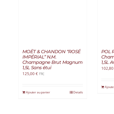
MOËT & CHANDON “ROSÉ
POL R
IMPÉRIAL” N.M.
Cham
Champagne Brut Magnum
1,5L A
1,5L Sans étui
102,8
125,00
€
TTC
Ajoute
Ajouter au panier
Details