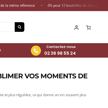
de la même référence • -5% pour 12 bouteilles de champagne de 
Contactez-nous
!
02 38 98 55 24
BLIMER VOS MOMENTS DE
e et plus régulière, ce qui donne un vin souvent plus