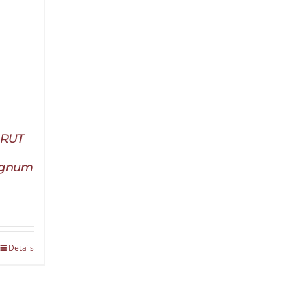
BRUT
agnum
Details