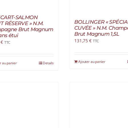
ECART-SALMON
BOLLINGER « SPÉCIA
T RÉSERVE » N.M.
CUVÉE » N.M. Champ
pagne Brut Magnum
Brut Magnum 1,5L
ans étui
131,75
€
TTC
0
€
TTC
Ajouter au panier
r au panier
Details