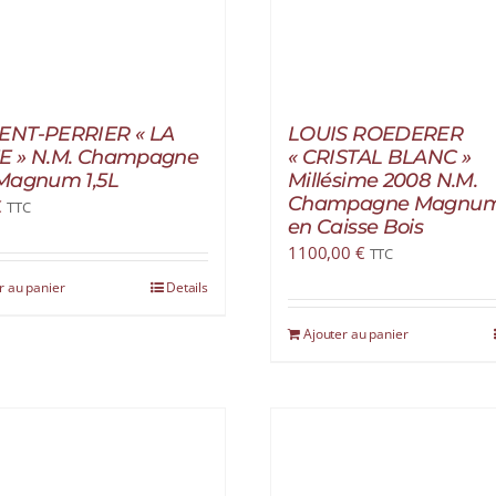
ENT-PERRIER « LA
LOUIS ROEDERER
E » N.M. Champagne
« CRISTAL BLANC »
Magnum 1,5L
Millésime 2008 N.M.
Champagne Magnum 
€
TTC
en Caisse Bois
1100,00
€
TTC
r au panier
Details
Ajouter au panier