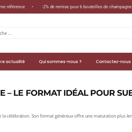
 même référence • -2% de remise pour 6 bouteilles de champagne 
re actualité
Qui sommes-nous ?
Contactez-nous 
– LE FORMAT IDÉAL POUR SU
a célébration. Son format généreux offre une maturation plus lent