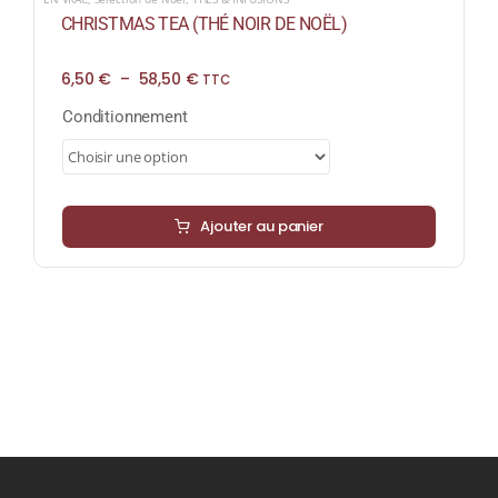
CHRISTMAS TEA (THÉ NOIR DE NOËL)
Plage
6,50
€
–
58,50
€
TTC
de
prix :
Conditionnement
6,50 €
à
58,50 €
Ajouter au panier