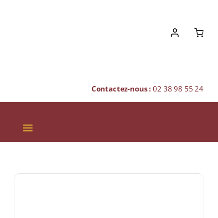
Skip
to
content
Contactez-nous :
02 38 98 55 24
Toggle
Navigation
VINS
CHAMPAGNES & BULLES
SPIRITUEUX