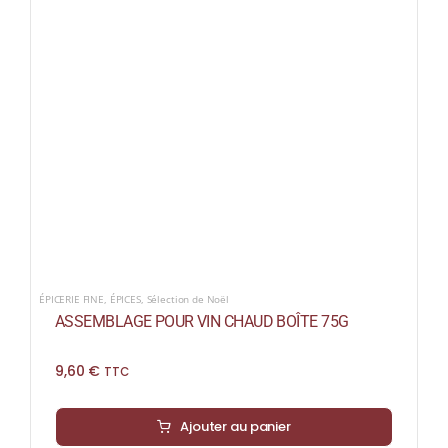
COLLECTORS
CAFÉS
THÉS & INFUSIONS
ÉPICERIE FINE
IDEES CADEAUX
La cave
Qui sommes-nous ?
ÉPICERIE FINE
,
ÉPICES
,
Sélection de Noël
ASSEMBLAGE POUR VIN CHAUD BOÎTE 75G
Contactez-nous !
9,60
€
TTC
Ajouter au panier