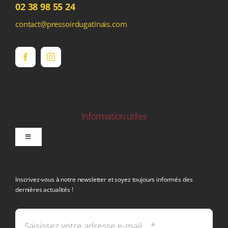
02 38 98 55 24
contact@pressoirdugatinais.com
Information utiles
Toggle
Navigation
politique de confidentialite RGPD
Inscrivez-vous à notre newsletter et soyez toujours informés des
dernières actualités !
Conditions générales de vente