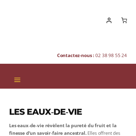
Skip
to
content
Contactez-nous :
02 38 98 55 24
Toggle
Navigation
VINS
CHAMPAGNES & BULLES
LES EAUX‑DE‑VIE
SPIRITUEUX
Les eaux‑de‑vie révèlent la pureté du fruit et la
finesse d’un savoir‑faire ancestral.
Elles offrent des