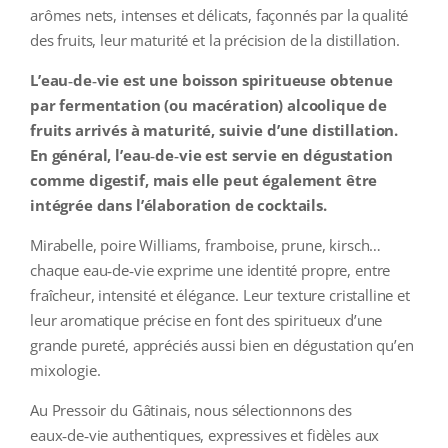
COLLECTORS
arômes nets, intenses et délicats, façonnés par la qualité
des fruits, leur maturité et la précision de la distillation.
CAFÉS
L’eau‑de‑vie est une boisson spiritueuse obtenue
THÉS & INFUSIONS
par fermentation (ou macération) alcoolique de
fruits arrivés à maturité, suivie d’une distillation.
ÉPICERIE FINE
En général, l’eau‑de‑vie est servie en dégustation
comme digestif, mais elle peut également être
IDEES CADEAUX
intégrée dans l’élaboration de cocktails.
La cave
Mirabelle, poire Williams, framboise, prune, kirsch…
chaque eau‑de‑vie exprime une identité propre, entre
Qui sommes-nous ?
fraîcheur, intensité et élégance. Leur texture cristalline et
leur aromatique précise en font des spiritueux d’une
Contactez-nous !
grande pureté, appréciés aussi bien en dégustation qu’en
mixologie.
Au Pressoir du Gâtinais, nous sélectionnons des
eaux‑de‑vie authentiques, expressives et fidèles aux