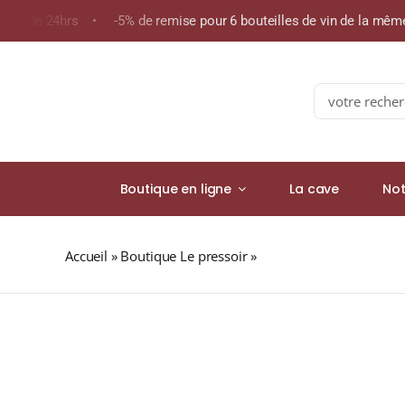
Skip
oins de 24hrs • -5% de remise pour 6 bouteilles de vin de la mê
to
content
Search
for:
Boutique en ligne
La cave
Not
Accueil
»
Boutique Le pressoir
»
Maison Joseph Cartro