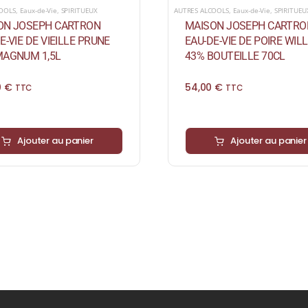
COOLS
,
Eaux-de-Vie
,
SPIRITUEUX
AUTRES ALCOOLS
,
Eaux-de-Vie
,
SPIRITUEU
ON JOSEPH CARTRON
MAISON JOSEPH CARTRO
E-VIE DE VIEILLE PRUNE
EAU-DE-VIE DE POIRE WIL
MAGNUM 1,5L
43% BOUTEILLE 70CL
0
€
54,00
€
TTC
TTC
Ajouter au panier
Ajouter au panier