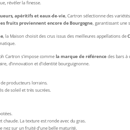
e, révéler la finesse.
ueurs, apéritifs et eaux‑de‑vie
, Cartron sélectionne des variétés
es fruits proviennent encore de Bourgogne
, garantissant une s
ne
, la Maison choisit des crus issus des meilleures appellations de
C
matique.
eph Cartron s’impose comme
la marque de référence
des bars à c
ire, d’innovation et d’identité bourguignonne.
 de producteurs lorrains.
s de soleil et très sucrées.
potées.
et chaude. La texture est ronde avec du gras.
 nez sur un fruité d’une belle maturité.