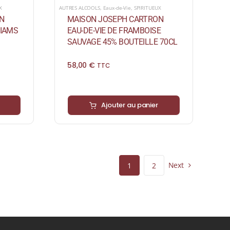
X
AUTRES ALCOOLS
,
Eaux-de-Vie
,
SPIRITUEUX
N
MAISON JOSEPH CARTRON
LIAMS
EAU-DE-VIE DE FRAMBOISE
SAUVAGE 45% BOUTEILLE 70CL
58,00
€
TTC
Ajouter au panier
Next
1
2