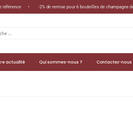
me référence • -2% de remise pour 6 bouteilles de champagne de 
re actualité
Qui sommes-nous ?
Contactez-nous 
n EAU-DE-VIE DE MIRABELLE 45% Magnum 1,5L