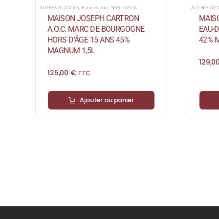
AUTRES ALCOOLS
,
Eaux-de-Vie
,
SPIRITUEUX
AUTRES AL
MAISON JOSEPH CARTRON
MAIS
A.O.C. MARC DE BOURGOGNE
EAU-D
HORS D’ÂGE 15 ANS 45%
42% 
MAGNUM 1,5L
129,0
125,00
€
TTC
Ajouter au panier