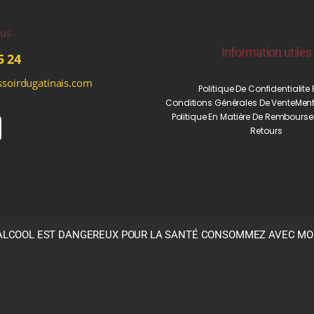
ous
Information utiles
5 24
soirdugatinais.com
Politique De Confidentialite
Conditions Générales De Vente
Ment
Politique En Matière De Rembourse
Retours
’ALCOOL EST DANGEREUX POUR LA SANTÉ CONSOMMEZ AVEC M