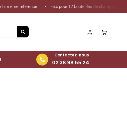
la même référence • -5% pour 12 bouteilles de champagne de la 
Contactez-nous
!
02 38 98 55 24