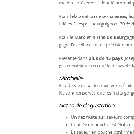
matière, préserver l’identité aromatiqu
Pour l’élaboration de ses
crèmes, liq
fidèles à l’esprit bourguignon.
70 % d
Pour le
Marc
et la
Fine de Bourgog
gage d’excellence et de précision aro
Présente dans
plus de 45 pays
, Jos
gastronomiques en quête de savoir‑fa
Mirabelle
Eau-de-vie issue des meilleures fruits
Ne sont conservés que les fruits gorgé
Notes de dégustation
Un nez fruité aux saveurs com
L’entrée de bouche est étoffée 
La saveur en bouche confirme le