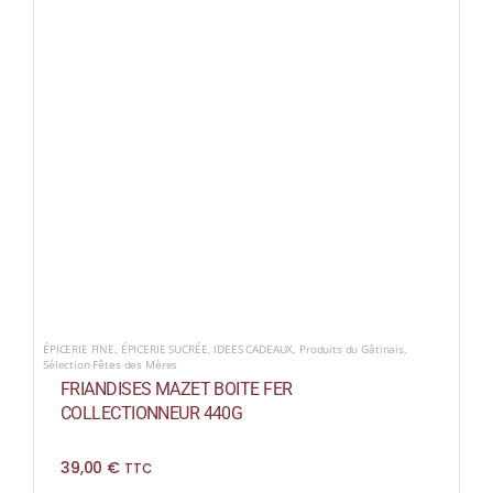
ÉPICERIE FINE
,
ÉPICERIE SUCRÉE
,
IDEES CADEAUX
,
Produits du Gâtinais
,
Sélection Fêtes des Mères
FRIANDISES MAZET BOITE FER
COLLECTIONNEUR 440G
39,00
€
TTC