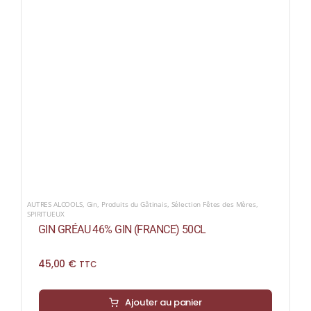
AUTRES ALCOOLS
,
Gin
,
Produits du Gâtinais
,
Sélection Fêtes des Mères
,
SPIRITUEUX
GIN GRÉAU 46% GIN (FRANCE) 50CL
45,00
€
TTC
Ajouter au panier