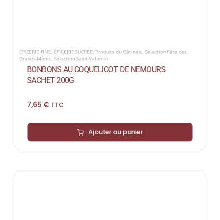
ÉPICERIE FINE
,
ÉPICERIE SUCRÉE
,
Produits du Gâtinais
,
Sélection Fête des
Grands-Mères
,
Sélection Saint-Valentin
BONBONS AU COQUELICOT DE NEMOURS
SACHET 200G
7,65
€
TTC
Ajouter au panier