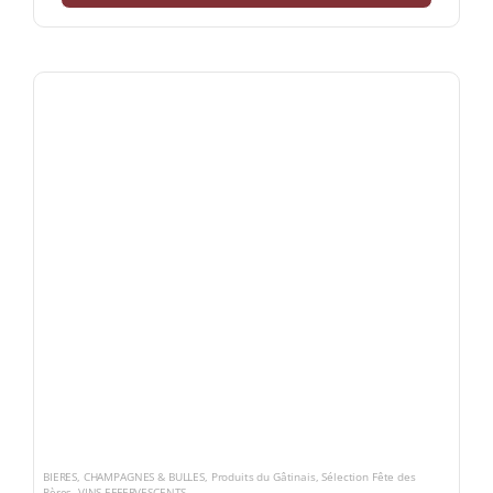
BIERES
,
CHAMPAGNES & BULLES
,
Produits du Gâtinais
,
Sélection Fête des
Pères
,
VINS EFFERVESCENTS