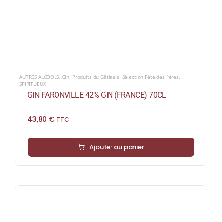
AUTRES ALCOOLS
,
Gin
,
Produits du Gâtinais
,
Sélection Fête des Pères
,
SPIRITUEUX
GIN FARONVILLE 42% GIN (FRANCE) 70CL
43,80
€
TTC
Ajouter au panier