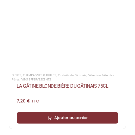
BIERES
,
CHAMPAGNES & BULLES
,
Produits du Gâtinais
,
Sélection Fête des
Pères
,
VINS EFFERVESCENTS
LA GÂTINE BLONDE BIÈRE DU GÂTINAIS 75CL
7,20
€
TTC
Ajouter au panier