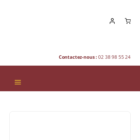
Skip
to
content
Contactez-nous :
02 38 98 55 24
Toggle
Navigation
VINS
CHAMPAGNES & BULLES
SPIRITUEUX