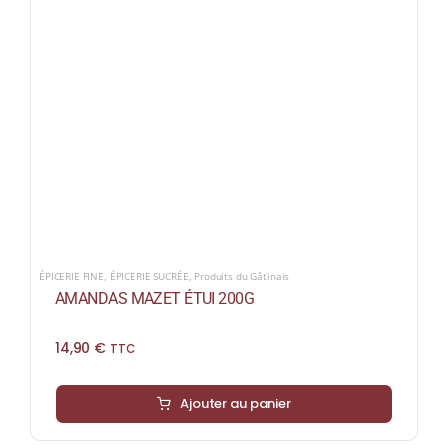
COLLECTORS
CAFÉS
THÉS & INFUSIONS
ÉPICERIE FINE
IDEES CADEAUX
La cave
ÉPICERIE FINE
,
ÉPICERIE SUCRÉE
,
Produits du Gâtinais
Qui sommes-nous ?
AMANDAS MAZET ÉTUI 200G
Contactez-nous !
14,90
€
TTC
Ajouter au panier