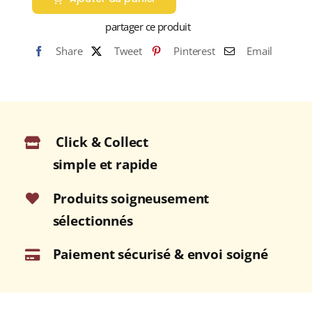
AIL
DES
partager ce produit
OURS
Share
Tweet
Pinterest
Email
CISELÉ
Boite
15g
Click & Collect
simple et rapide
Produits soigneusement
sélectionnés
Paiement sécurisé & envoi soigné