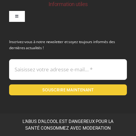
Information utiles
Toggle
Navigation
politique de confidentialite RGPD
Inscrivez-vous à notre newsletter et soyez toujours informés des
dernières actualités !
Conditions générales de vente
Mentions légales
SOUSCRIRE MAINTENANT
Politique en matière de remboursements et de retours
L’ABUS D’ALCOOL EST DANGEREUX POUR LA
SANTÉ CONSOMMEZ AVEC MODERATION