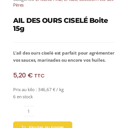
Pères
AIL DES OURS CISELÉ Boite
15g
L’ail des ours ciselé est parfait pour agrémenter
vos sauces, marinades ou encore vos huiles.
5,20
€
TTC
Prix au kilo :
346,67
€
/ kg
6 en stock
quantité
de
Ajouter au panier