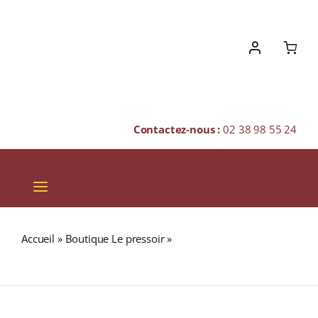
Skip
to
content
Contactez-nous :
02 38 98 55 24
Toggle
Navigation
VINS
Accueil
»
Boutique Le pressoir
»
AIL DES OURS CISELÉ
CHAMPAGNES & BULLES
Boite 15g
SPIRITUEUX