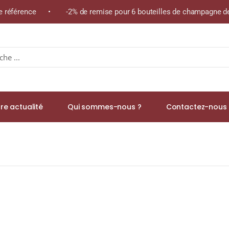
me référence • -2% de remise pour 6 bouteilles de champagne de 
re actualité
Qui sommes-nous ?
Contactez-nous 
ve Malbec » Vin ARGENTIN Rouge 2023 Bouteille 75cl