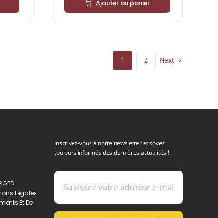
Ajouter au panier
Next
1
2
Inscrivez-vous à notre newsletter et soyez
toujours informés des dernières actualités !
 RGPD
ions Légales
ments Et De