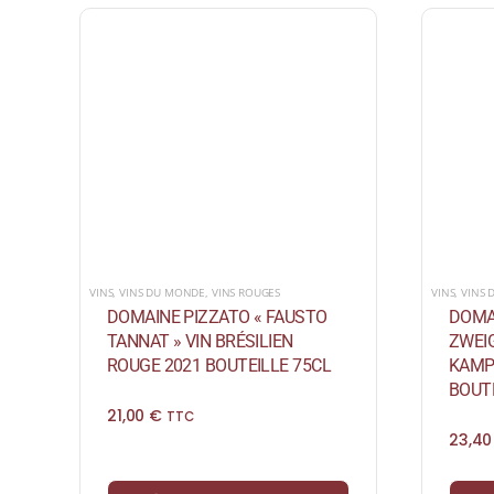
VINS
,
VINS DU MONDE
,
VINS ROUGES
VINS
,
VINS
DOMAINE PIZZATO « FAUSTO
DOMA
TANNAT » VIN BRÉSILIEN
ZWEIG
ROUGE 2021 BOUTEILLE 75CL
KAMP
BOUTE
21,00
€
TTC
23,4