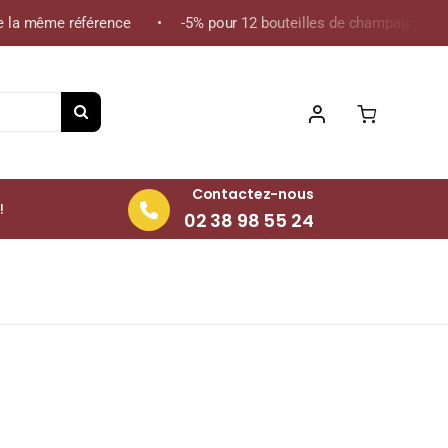
la même référence • -5% pour 12 bouteilles de champagne de la m
Contactez-nous
!
02 38 98 55 24