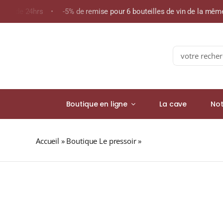
Skip
oins de 24hrs • -5% de remise pour 6 bouteilles de vin de la mê
to
content
Search
for:
Boutique en ligne
La cave
Not
Accueil
»
Boutique Le pressoir
»
Bodega Alta Vista « Vi