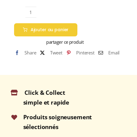
quantité
de
Ajouter au panier
ARDBEG
5
partager ce produit
ans
Share
Tweet
Pinterest
Email
Wee
Beastie
47,4%
Single
Malt
Click & Collect
WHISKY
(ÉCOSSE
simple et rapide
/
Islay)
Produits soigneusement
70cl
sélectionnés