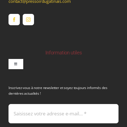
contact@pressoirdugatinais.com
Information utiles
Toggle
Navigation
politique de confidentialite RGPD
Inscrivez-vous à notre newsletter et soyez toujours informés des
dernières actualités !
Conditions générales de vente
Mentions légales