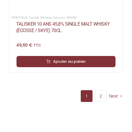
SPIRITUEUX
,
Tourbé
,
Whiskies Écossais
,
WHISKY
TALISKER 10 ANS 45,8% SINGLE MALT WHISKY
(ÉCOSSE / SKYE) 70CL
49,60
€
TTC
Ajouter au panier
Next
1
2