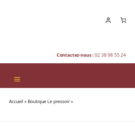
Skip
to
content
Contactez-nous :
02 38 98 55 24
Toggle
Navigation
VINS
Accueil
»
Boutique Le pressoir
»
ARDBEG 5 ans Wee
CHAMPAGNES & BULLES
Beastie 47,4% Single Malt WHISKY (ÉCOSSE / Islay) 70cl
SPIRITUEUX