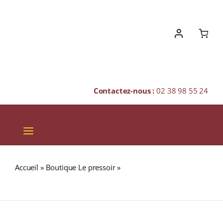
Skip
to
content
Contactez-nous :
02 38 98 55 24
Toggle
Navigation
VINS
Accueil
»
Boutique Le pressoir
»
ARDBEG 2026 Dolce
CHAMPAGNES & BULLES
47,8% Single Malt WHISKY (ÉCOSSE / Islay) 70cl
SPIRITUEUX