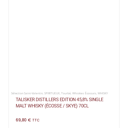
Sélection Saint-Valentin
,
SPIRITUEUX
,
Tourbé
,
Whiskies Écossais
,
WHISKY
TALISKER DISTILLERS EDITION 45,8% SINGLE
MALT WHISKY (ÉCOSSE / SKYE) 70CL
69,80
€
TTC