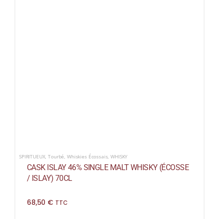
SPIRITUEUX
,
Tourbé
,
Whiskies Écossais
,
WHISKY
CASK ISLAY 46% SINGLE MALT WHISKY (ÉCOSSE
/ ISLAY) 70CL
68,50
€
TTC