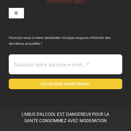
Information utiles
Toggle
Navigation
politique de confidentialite RGPD
Inscrivez-vous à notre newsletter et soyez toujours informés des
dernières actualités !
Conditions générales de vente
Mentions légales
SOUSCRIRE MAINTENANT
Politique en matière de remboursements et de retours
L’ABUS D’ALCOOL EST DANGEREUX POUR LA
SANTÉ CONSOMMEZ AVEC MODERATION