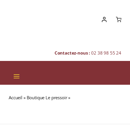
Skip
to
content
Contactez-nous :
02 38 98 55 24
Toggle
Navigation
VINS
Accueil
»
Boutique Le pressoir
»
ARDBEG ANTHOLOGY#1
CHAMPAGNES & BULLES
13ans 46% The Harpy’s Tale Single Malt WHISKY (ÉCOSSE
/ Islay) 70cl
SPIRITUEUX