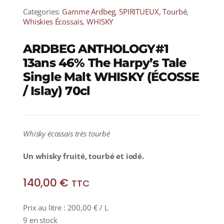
Categories:
Gamme Ardbeg
,
SPIRITUEUX
,
Tourbé
,
Whiskies Écossais
,
WHISKY
ARDBEG ANTHOLOGY#1
13ans 46% The Harpy’s Tale
Single Malt WHISKY (ÉCOSSE
/ Islay) 70cl
Whisky écossais très tourbé
Un whisky fruité, tourbé et iodé.
140,00
€
TTC
Prix au litre :
200,00
€
/ L
9 en stock