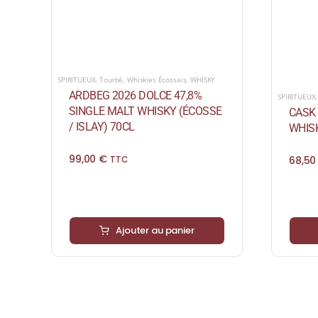
SPIRITUEUX
,
Tourbé
,
Whiskies Écossais
,
WHISKY
ARDBEG 2026 DOLCE 47,8%
SPIRITUEUX
SINGLE MALT WHISKY (ÉCOSSE
CASK 
/ ISLAY) 70CL
WHISK
99,00
€
68,5
TTC
Ajouter au panier