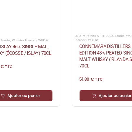
La Saint-Patrick
,
SPIRITUEUX
,
Tourbé
,
Whi
Irlandais
,
WHISKY
,
Tourbé
,
Whiskies Écossais
,
WHISKY
CONNEMARA DISTILLERS
ISLAY 46% SINGLE MALT
EDITION 43% PEATED SIN
Y (ÉCOSSE / ISLAY) 70CL
MALT WHISKY (IRLANDAIS
70CL
0
€
TTC
51,80
€
TTC
Ajouter au panier
Ajouter au panier