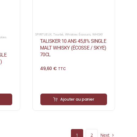
SPIRITUEUX
,
Tourbé
,
Whiskies Écossais
,
WHISKY
skies
TALISKER 10 ANS 45,8% SINGLE
MALT WHISKY (ÉCOSSE / SKYE)
70CL
GLE
)
49,60
€
TTC
Ajouter au panier
Next
1
2