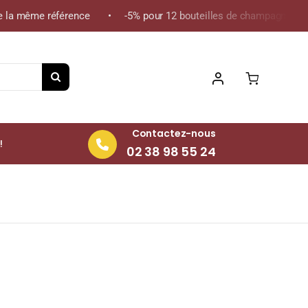
la même référence • -5% pour 12 bouteilles de champagne de la m
Contactez-nous
!
02 38 98 55 24