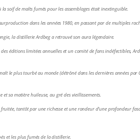
ù la soif de malts fumés pour les assemblages était inextinguible.
e surproduction dans les années 1980, en passant par de multiples rac
ie, la distillerie Ardbeg a retrouvé son aura légendaire.
s éditions limitées annuelles et un comité de fans indéfectibles, Ard
alt le plus tourbé au monde (détrôné dans les dernières années par 
 et sa matière huileuse, au gré des vieillissements.
 fruitée, tantôt par une richesse et une rondeur d’une profondeur fas
és et les plus fumés de la distillerie.