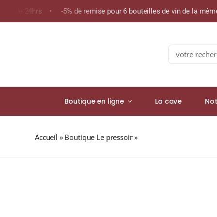
Skip
oins de 24hrs • -5% de remise pour 6 bouteilles de vin de la mê
to
content
Search
for:
Boutique en ligne
La cave
Not
Accueil
»
Boutique Le pressoir
»
ARDBEG Ten 46% The Ult