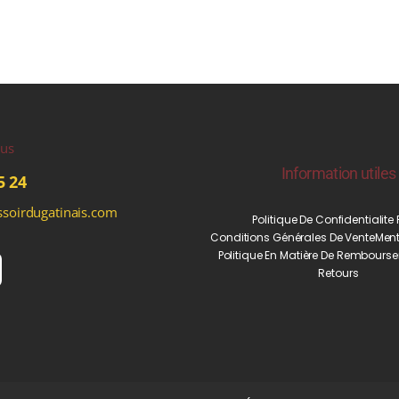
ous
Information utiles
5 24
soirdugatinais.com
Politique De Confidentialite
Conditions Générales De Vente
Ment
Politique En Matière De Rembourse
Retours