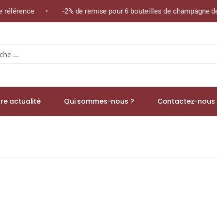
me référence • -2% de remise pour 6 bouteilles de champagne de 
re actualité
Qui sommes-nous ?
Contactez-nous 
imate Single Malt WHISKY (ÉCOSSE / Islay) 70cl