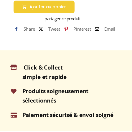
de
Ajouter au panier
ASSEMBLAGE
DU
partager ce produit
POISSONNIER
Share
Tweet
Pinterest
Email
Boite
40g
Click & Collect
simple et rapide
Produits soigneusement
sélectionnés
Paiement sécurisé & envoi soigné