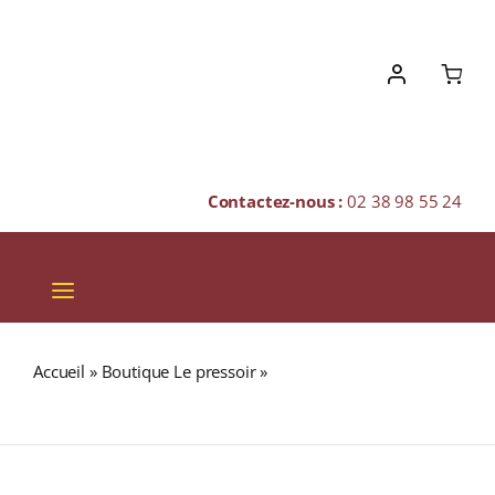
Skip
to
content
Contactez-nous :
02 38 98 55 24
Toggle
Navigation
VINS
Accueil
»
Boutique Le pressoir
»
ASSEMBLAGE DU
CHAMPAGNES & BULLES
POISSONNIER Boite 40g
SPIRITUEUX