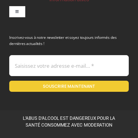
Toggle
Navigation
politique de confidentialite RGPD
Inscrivez-vous à notre newsletter et soyez toujours informés des
dernières actualités !
Conditions générales de vente
Mentions légales
SOUSCRIRE MAINTENANT
Politique en matière de remboursements et de retours
L’ABUS D’ALCOOL EST DANGEREUX POUR LA
SANTÉ CONSOMMEZ AVEC MODERATION