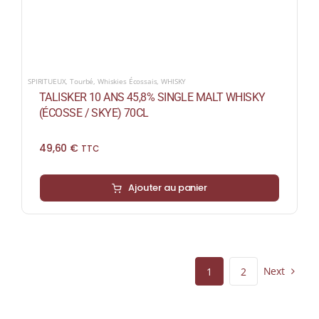
SPIRITUEUX
,
Tourbé
,
Whiskies Écossais
,
WHISKY
TALISKER 10 ANS 45,8% SINGLE MALT WHISKY
(ÉCOSSE / SKYE) 70CL
49,60
€
TTC
Ajouter au panier
Next
1
2