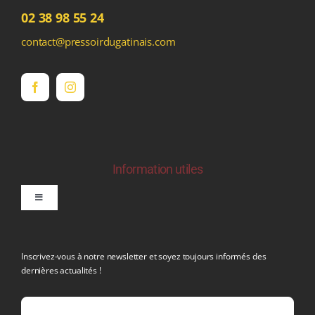
02 38 98 55 24
contact@pressoirdugatinais.com
Information utiles
Toggle
Navigation
politique de confidentialite RGPD
Inscrivez-vous à notre newsletter et soyez toujours informés des
dernières actualités !
Conditions générales de vente