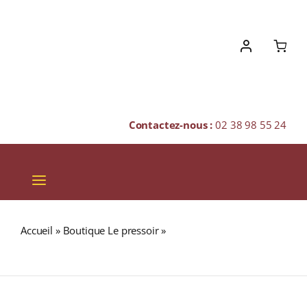
Skip
to
content
Contactez-nous :
02 38 98 55 24
Toggle
Navigation
VINS
Accueil
»
Boutique Le pressoir
»
BARBANCOURT Haïtian
CHAMPAGNES & BULLES
Proof 55% RHUM BLANC (HAÏTI) 70cl
SPIRITUEUX