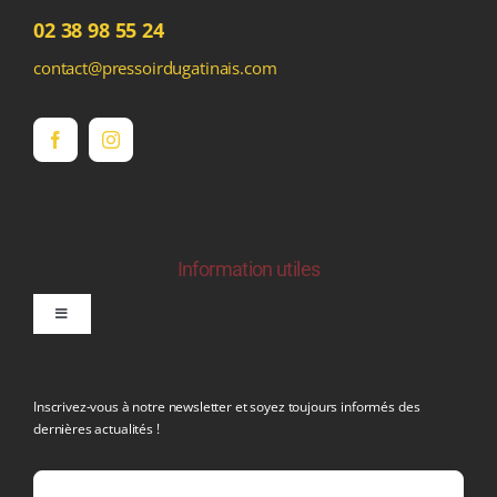
02 38 98 55 24
contact@pressoirdugatinais.com
Information utiles
Toggle
Navigation
politique de confidentialite RGPD
Inscrivez-vous à notre newsletter et soyez toujours informés des
dernières actualités !
Conditions générales de vente