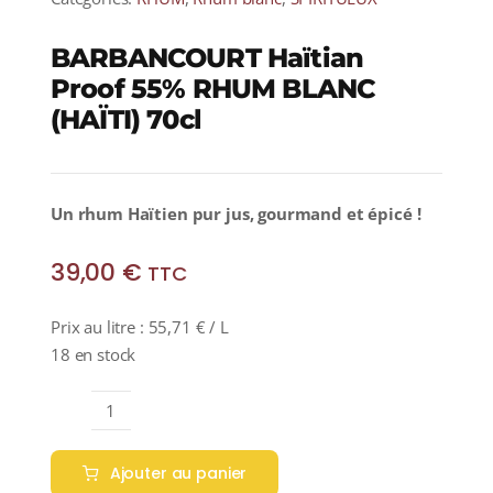
BARBANCOURT Haïtian
Proof 55% RHUM BLANC
(HAÏTI) 70cl
Un rhum Haïtien pur jus, gourmand et épicé !
39,00
€
TTC
Prix au litre :
55,71
€
/ L
18 en stock
quantité
de
Ajouter au panier
BARBANCOURT