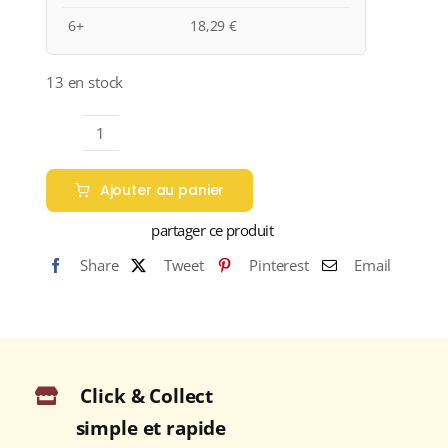
6+
18,29
€
13 en stock
quantité
de
Ajouter au panier
Sylla
Sebaste
partager ce produit
Appellation
Share
Tweet
Pinterest
Email
BARBERA
D'ALBA
Rouge
2021
Bouteille
Click & Collect
75cl
simple et rapide