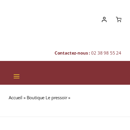
Skip
to
content
Contactez-nous :
02 38 98 55 24
Toggle
Navigation
VINS
Accueil
»
Boutique Le pressoir
»
Sylla Sebaste Appellation
CHAMPAGNES & BULLES
BARBERA D’ALBA Rouge 2021 Bouteille 75cl
SPIRITUEUX