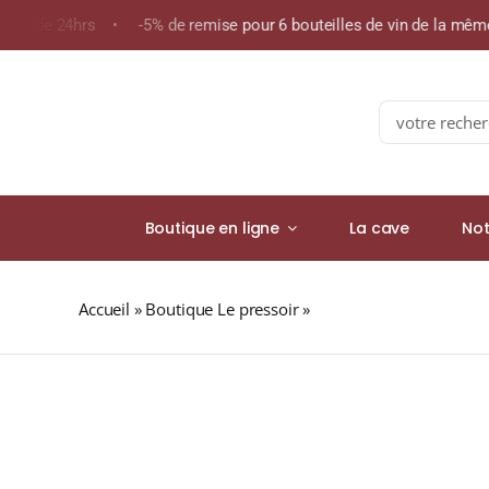
Skip
oins de 24hrs • -5% de remise pour 6 bouteilles de vin de la mê
to
content
Search
for:
Boutique en ligne
La cave
Not
Accueil
»
Boutique Le pressoir
»
Bodega Ego « Marionett