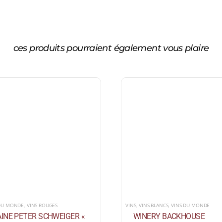
ces produits pourraient également vous plaire
 DU MONDE
,
VINS ROUGES
VINS
,
VINS BLANCS
,
VINS DU MONDE
INE PETER SCHWEIGER «
WINERY BACKHOUSE