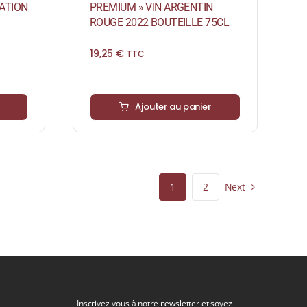
ATION
PREMIUM » VIN ARGENTIN
ROUGE 2022 BOUTEILLE 75CL
19,25
€
TTC
Ajouter au panier
Next
1
2
Inscrivez-vous à notre newsletter et soyez