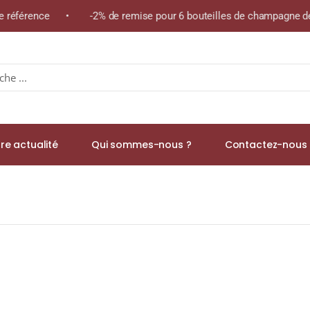
me référence • -2% de remise pour 6 bouteilles de champagne de 
re actualité
Qui sommes-nous ?
Contactez-nous 
e » Appellation JUMILLA Rouge 2019/20 Bouteille 75cl