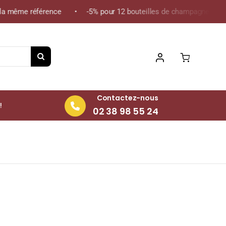
 même référence • -5% pour 12 bouteilles de champagne de la mêm
Contactez-nous
!
02 38 98 55 24