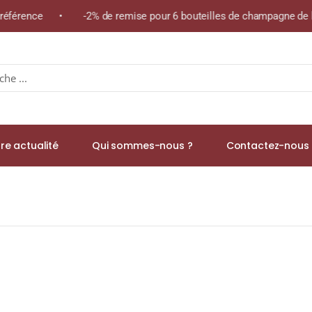
 référence • -2% de remise pour 6 bouteilles de champagne de la
re actualité
Qui sommes-nous ?
Contactez-nous 
 » N.M. Champagne Extra-Brut 75cl