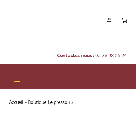
Skip
to
content
Contactez-nous :
02 38 98 55 24
Toggle
Navigation
VINS
Accueil
»
Boutique Le pressoir
»
BUNNAHABHAIN
CHAMPAGNES & BULLES
Toiteach A Dhà 46,3% Single Malt WHISKY (ÉCOSSE /
Islay) 70cl
SPIRITUEUX