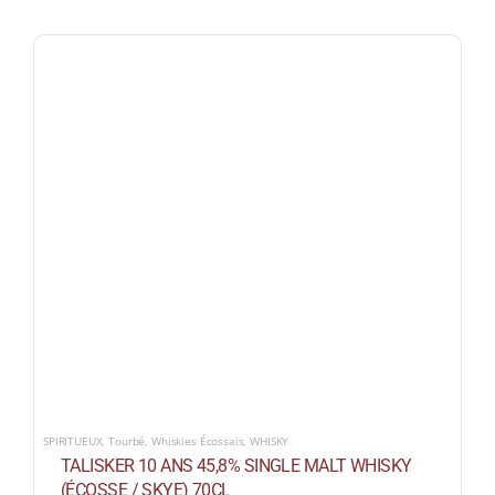
SPIRITUEUX
,
Tourbé
,
Whiskies Écossais
,
WHISKY
TALISKER 10 ANS 45,8% SINGLE MALT WHISKY
(ÉCOSSE / SKYE) 70CL