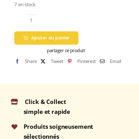
7 en stock
quantité
de
Ajouter au panier
BUNNAHABHAIN
Toiteach
partager ce produit
A
Share
Tweet
Pinterest
Email
Dhà
46,3%
Single
Malt
WHISKY
Click & Collect
(ÉCOSSE
/
simple et rapide
Islay)
70cl
Produits soigneusement
sélectionnés