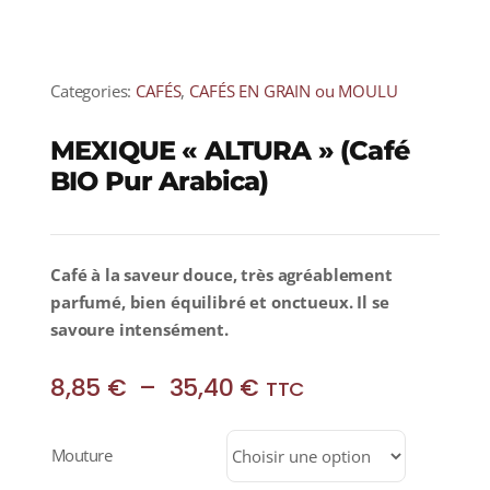
Categories:
CAFÉS
,
CAFÉS EN GRAIN ou MOULU
MEXIQUE « ALTURA » (Café
BIO Pur Arabica)
Café à la saveur douce, très agréablement
parfumé, bien équilibré et onctueux. Il se
savoure intensément.
Plage
8,85
€
–
35,40
€
TTC
de
prix :
Mouture
8,85 €