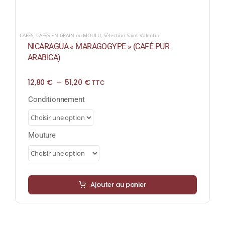
CAFÉS
,
CAFÉS EN GRAIN ou MOULU
,
Sélection Saint-Valentin
NICARAGUA « MARAGOGYPE » (CAFÉ PUR
ARABICA)
Plage
12,80
€
–
51,20
€
TTC
de
prix :
Conditionnement
12,80 €
à
51,20 €
Mouture
Ajouter au panier