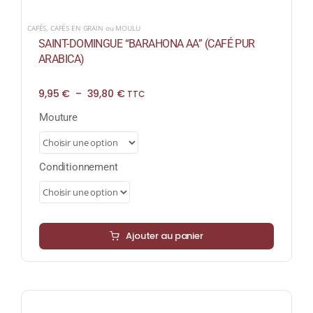
CAFÉS
,
CAFÉS EN GRAIN ou MOULU
SAINT-DOMINGUE “BARAHONA AA” (CAFÉ PUR
ARABICA)
Plage
9,95
€
–
39,80
€
TTC
de
prix :
Mouture
9,95 €
à
39,80 €
Conditionnement
Ajouter au panier