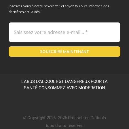
Inscrivez-vous à notre newsletter et soyez toujours informés des
dernières actualités !
Conditions générales de vente
Mentions légales
SOUSCRIRE MAINTENANT
Politique en matière de remboursements et de retours
L’ABUS D’ALCOOL EST DANGEREUX POUR LA
SANTÉ CONSOMMEZ AVEC MODERATION
© Copyright 2026- 2026 Pressoir du Gatinais
tous droits réservés