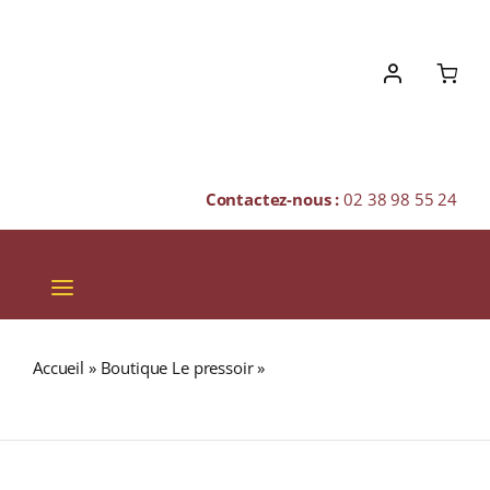
Skip
to
content
Contactez-nous :
02 38 98 55 24
Toggle
Navigation
VINS
Accueil
»
Boutique Le pressoir
»
MEXIQUE « ALTURA »
CHAMPAGNES & BULLES
(Café BIO Pur Arabica)
SPIRITUEUX