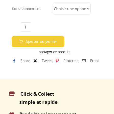
à
35,40 €
Conditionnement
quantité
de
Ajouter au panier
MEXIQUE
"ALTURA"
partager ce produit
(Café
Share
Tweet
Pinterest
Email
BIO
Pur
Arabica)
Click & Collect
simple et rapide