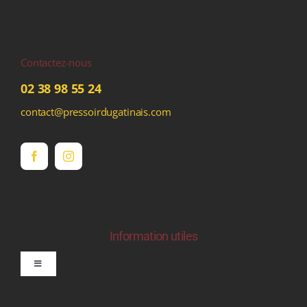
Contactez-nous
02 38 98 55 24
contact@pressoirdugatinais.com
Information utiles
Toggle
Navigation
politique de confidentialite RGPD