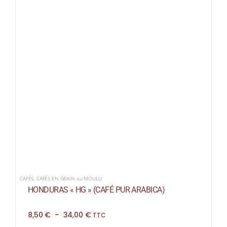
CAFÉS
,
CAFÉS EN GRAIN ou MOULU
HONDURAS « HG » (CAFÉ PUR ARABICA)
Plage
8,50
€
–
34,00
€
TTC
de