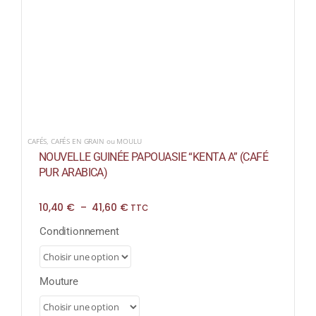
CAFÉS
,
CAFÉS EN GRAIN ou MOULU
NOUVELLE GUINÉE PAPOUASIE “KENTA A” (CAFÉ
PUR ARABICA)
Plage
10,40
€
–
41,60
€
TTC
de
prix :
Conditionnement
10,40 €
à
41,60 €
Mouture