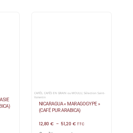
CAFÉS
,
CAFÉS EN GRAIN ou MOULU
,
Sélection Saint-
Valentin
ASIE
NICARAGUA « MARAGOGYPE »
BICA)
(CAFÉ PUR ARABICA)
Plage
12,80
€
–
51,20
€
TTC
de