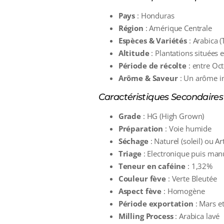
Pays
: Honduras
Région
: Amérique Centrale
Espèces & Variétés
: Arabica (
Altitude
: Plantations situées
Période de récolte
: entre Oc
Arôme & Saveur
: Un arôme in
Caractéristiques Secondaires 
Grade
: HG (High Grown)
Préparation
: Voie humide
Séchage
: Naturel (soleil) ou Art
Triage
: Electronique puis man
Teneur en caféine
: 1,32%
Couleur fève
: Verte Bleutée
Aspect fève
: Homogène
Période exportation
: Mars et 
Milling Process
: Arabica lavé