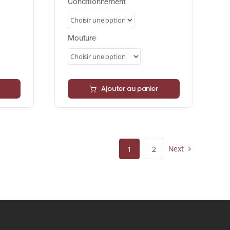
prix :
Conditionnement
12,80 €
à
51,20 €
Mouture
Ajouter au panier
Next
1
2