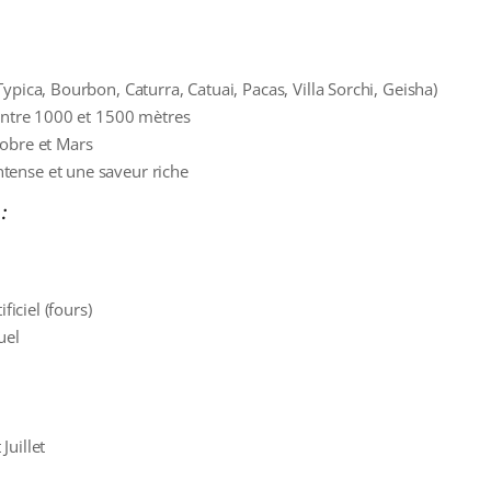
Typica, Bourbon, Caturra, Catuai, Pacas, Villa Sorchi, Geisha)
 entre 1000 et 1500 mètres
tobre et Mars
tense et une saveur riche
:
ificiel (fours)
uel
Juillet