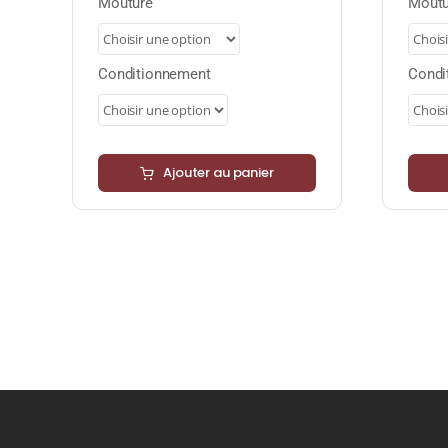
9,95 €
Mouture
Moutu
à
39,80 €
Conditionnement
Condi
Ajouter au panier