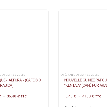
S EN GRAIN ou MOULU
CAFÉS
,
CAFÉS EN GRAIN ou MOULU
UE « ALTURA » (CAFÉ BIO
NOUVELLE GUINÉE PAPOU
RABICA)
“KENTA A” (CAFÉ PUR ARA
Plage
Plage
€
–
35,40
€
10,40
€
–
41,60
€
TTC
TTC
de
de
prix :
prix :