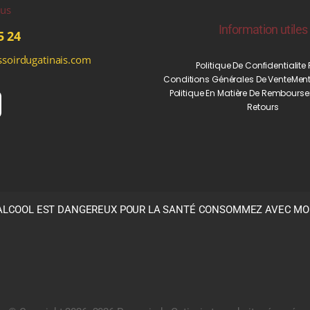
ous
Information utiles
5 24
soirdugatinais.com
Politique De Confidentialite
Conditions Générales De Vente
Ment
Politique En Matière De Rembourse
Retours
’ALCOOL EST DANGEREUX POUR LA SANTÉ CONSOMMEZ AVEC M