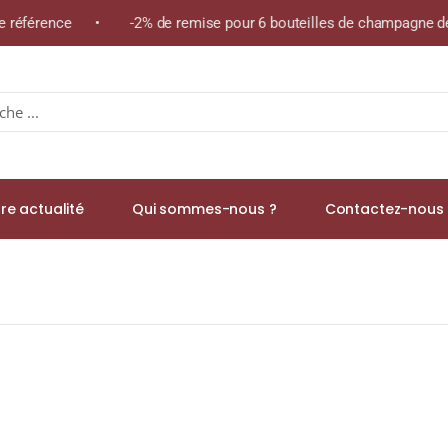
me référence • -2% de remise pour 6 bouteilles de champagne de
re actualité
Qui sommes-nous ?
Contactez-nous 
 Pur Arabica)