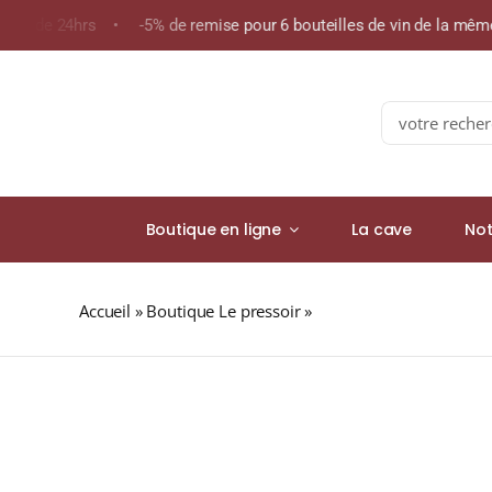
Skip
oins de 24hrs • -5% de remise pour 6 bouteilles de vin de la mê
to
content
Search
for:
Boutique en ligne
La cave
Not
Accueil
»
Boutique Le pressoir
»
HONDURAS « HG » (Café