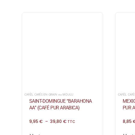
CAFÉS
,
CAFÉ
CAFÉS
,
CAFÉS EN GRAIN ou MOULU
MEXIQ
SAINT-DOMINGUE “BARAHONA
PUR A
AA” (CAFÉ PUR ARABICA)
Plage
8,85
9,95
€
–
39,80
€
TTC
de
prix :