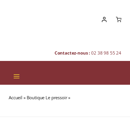
Skip
to
content
Contactez-nous :
02 38 98 55 24
Toggle
Navigation
VINS
Accueil
»
Boutique Le pressoir
»
CAMOMILLE (Tisane)
CHAMPAGNES & BULLES
Boîte 20 Sachets
SPIRITUEUX