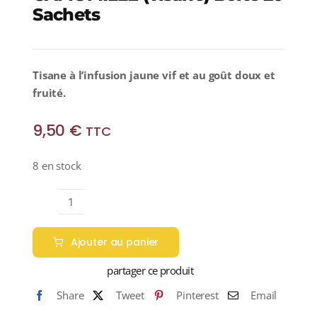
Sachets
Tisane à l’infusion jaune vif
et au goût doux et
fruité.
9,50
€
TTC
8 en stock
quantité
de
Ajouter au panier
CAMOMILLE
(Tisane)
partager ce produit
Boîte
Share
Tweet
Pinterest
Email
20
Sachets