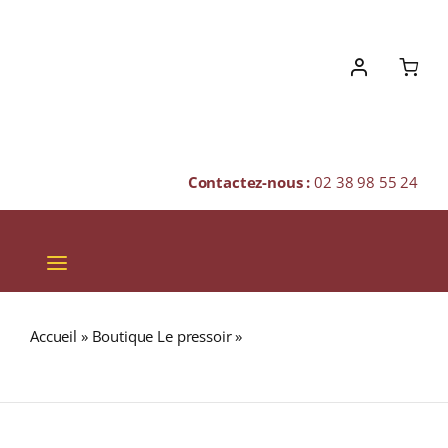
Skip
to
content
Contactez-nous :
02 38 98 55 24
Toggle
Navigation
VINS
Accueil
»
Boutique Le pressoir
»
POL ROGER « Réserve »
CHAMPAGNES & BULLES
N.M. Champagne Brut 75cl Sans étui
SPIRITUEUX