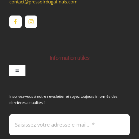
contact@pressoirdugatinais.com
Information utiles
Toggle
Navigation
politique de confidentialite RGPD
Inscrivez-vous à notre newsletter et soyez toujours informés des
dernières actualités !
Conditions générales de vente
Mentions légales