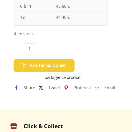
6 à 11
45,86
€
12+
44,46
€
4 en stock
quantité
de
Ajouter au panier
POL
ROGER
partager ce produit
"Réserve"
Share
Tweet
Pinterest
Email
N.M.
Champagne
Brut
75cl
Sans
Click & Collect
étui