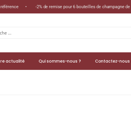
 référence • -2% de remise pour 6 bouteilles de champagne de la
re actualité
Qui sommes-nous ?
Contactez-nous 
ier » A.O.C GENÈVE Rouge 2019 Bouteille 75cl