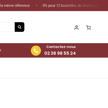
 même référence • -5% pour 12 bouteilles de champagne de la mê
Contactez-nous
!
02 38 98 55 24