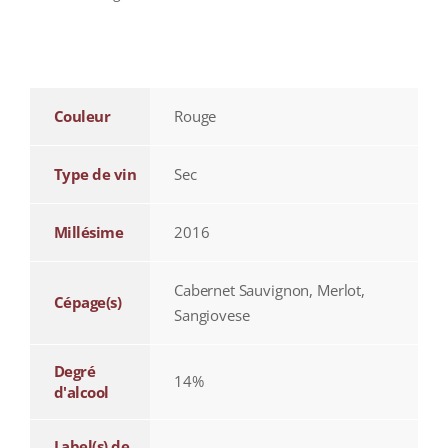
additional information
Couleur
Rouge
Type de vin
Sec
Millésime
2016
Cabernet Sauvignon, Merlot,
Cépage(s)
Sangiovese
Degré
14%
d'alcool
Label(s) de