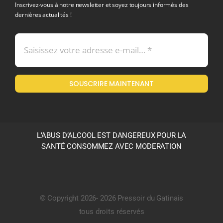
Inscrivez-vous à notre newsletter et soyez toujours informés des
dernières actualités !
Conditions générales de vente
Mentions légales
SOUSCRIRE MAINTENANT
Politique en matière de remboursements et de retours
L’ABUS D’ALCOOL EST DANGEREUX POUR LA
SANTÉ CONSOMMEZ AVEC MODERATION
© Copyright 2026- 2026 Pressoir du Gatinais
tous droits réservés