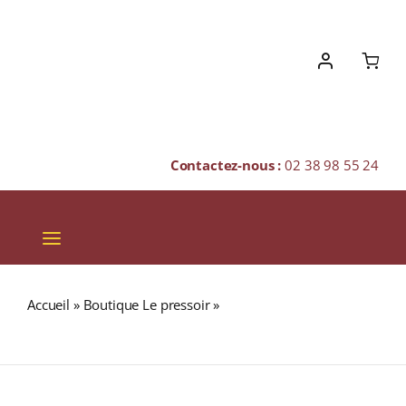
Skip
to
content
Contactez-nous :
02 38 98 55 24
Toggle
Navigation
VINS
Accueil
»
Boutique Le pressoir
»
Tenuta Casenuove
CHAMPAGNES & BULLES
Appellation CHIANTI CLASSICO Rouge 2016 Bouteille 75cl
SPIRITUEUX