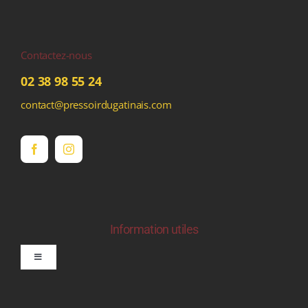
Contactez-nous
02 38 98 55 24
contact@pressoirdugatinais.com
Information utiles
Toggle
Navigation
politique de confidentialite RGPD