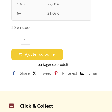
1 à 5
22,80
€
6+
21,66
€
20 en stock
quantité
de
Ajouter au panier
Tenuta
Casenuove
partager ce produit
Appellation
Share
Tweet
Pinterest
Email
CHIANTI
CLASSICO
Rouge
2016
Bouteille
Click & Collect
75cl