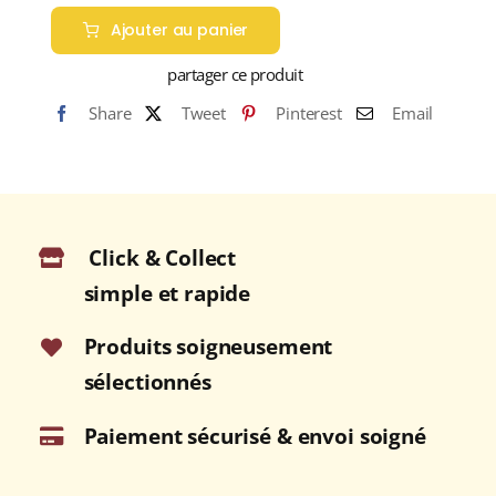
de
Ajouter au panier
COCORIPOP
CARAMEL
partager ce produit
BEURRE
Share
Tweet
Pinterest
Email
SALÉ
Popcorn
Gourmet
80g
Click & Collect
simple et rapide
Produits soigneusement
sélectionnés
Paiement sécurisé & envoi soigné