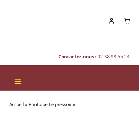
Skip
to
content
Contactez-nous :
02 38 98 55 24
Toggle
Navigation
VINS
Accueil
»
Boutique Le pressoir
»
COCORIPOP CARAMEL
CHAMPAGNES & BULLES
BEURRE SALÉ Popcorn Gourmet 80g
SPIRITUEUX