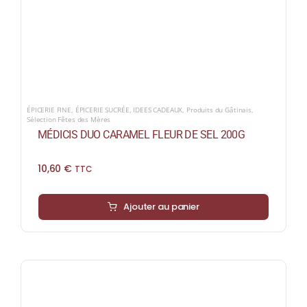
ÉPICERIE FINE
,
ÉPICERIE SUCRÉE
,
IDEES CADEAUX
,
Produits du Gâtinais
,
Sélection Fêtes des Mères
MÉDICIS DUO CARAMEL FLEUR DE SEL 200G
10,60
€
TTC
Ajouter au panier