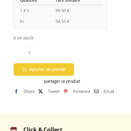
Quantité
Tarif unitaire
1 à 5
99,50
€
6+
94,53
€
6 en stock
quantité
de
Ajouter au panier
Domaine
Vernay
partager ce produit
"Les
Share
Tweet
Pinterest
Email
Chaillées
de
l'Enfer"
A.O.C.
CONDRIEU
Click & Collect
Blanc