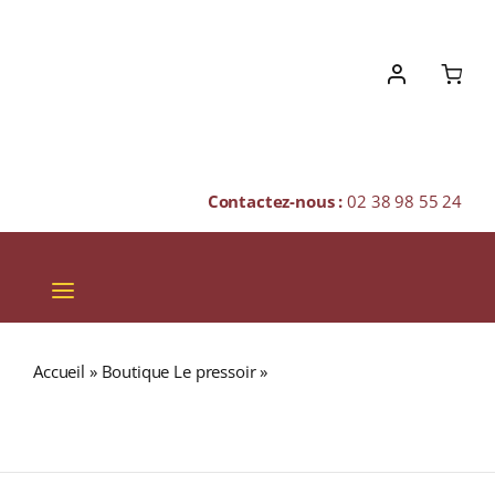
Skip
to
content
Contactez-nous :
02 38 98 55 24
Toggle
Navigation
VINS
Accueil
»
Boutique Le pressoir
»
Domaine Vernay « Les
CHAMPAGNES & BULLES
Chaillées de l’Enfer » A.O.C. CONDRIEU Blanc 2023
Bouteille 75cl
SPIRITUEUX