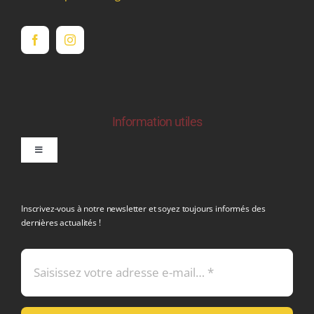
Information utiles
Toggle
Navigation
politique de confidentialite RGPD
Inscrivez-vous à notre newsletter et soyez toujours informés des
dernières actualités !
Conditions générales de vente
Mentions légales