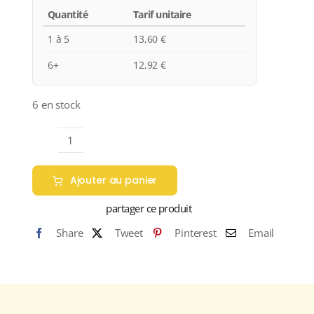
Quantité
Tarif unitaire
1 à 5
13,60
€
6+
12,92
€
6 en stock
quantité
de
Ajouter au panier
Domaine
Robert
partager ce produit
Perroud
Share
Tweet
Pinterest
Email
"Foudre
n°5"
A.O.C
CÔTE
DE