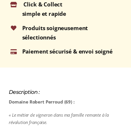
Click & Collect
BROUILLY
Rouge
simple et rapide
2020
Bouteille
Produits soigneusement
75cl
sélectionnés
Paiement sécurisé & envoi soigné
Description :
Domaine Robert Perroud (69) :
« Le métier de vigneron dans ma famille remonte à la
révolution française.