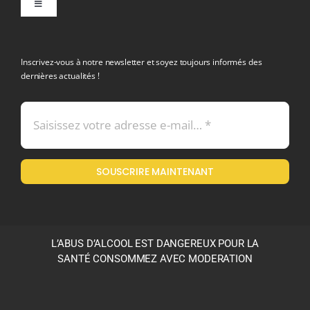
Toggle
Navigation
politique de confidentialite RGPD
Inscrivez-vous à notre newsletter et soyez toujours informés des
dernières actualités !
Conditions générales de vente
Mentions légales
SOUSCRIRE MAINTENANT
Politique en matière de remboursements et de retours
L’ABUS D’ALCOOL EST DANGEREUX POUR LA
SANTÉ CONSOMMEZ AVEC MODERATION