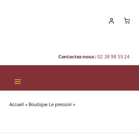
Skip
to
content
Contactez-nous :
02 38 98 55 24
Toggle
Navigation
VINS
Accueil
»
Boutique Le pressoir
»
Domaine Robert Perroud
CHAMPAGNES & BULLES
« Foudre n°5 » A.O.C CÔTE DE BROUILLY Rouge 2020
Bouteille 75cl
SPIRITUEUX