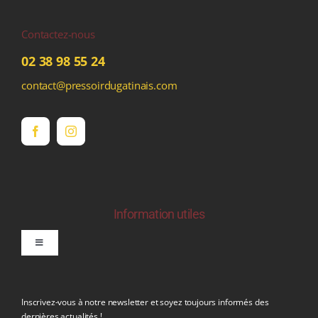
Contactez-nous
02 38 98 55 24
contact@pressoirdugatinais.com
Information utiles
Toggle
Navigation
politique de confidentialite RGPD
Inscrivez-vous à notre newsletter et soyez toujours informés des
dernières actualités !