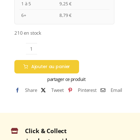
1 à 5
9,25
€
6+
8,79
€
210 en stock
quantité
de
Ajouter au panier
Caves
de
partager ce produit
Pouilly-
Share
Tweet
Pinterest
Email
sur-
Loire
"LES
TUILERIES"
A.O.C.
Click & Collect
COTEAUX
DU