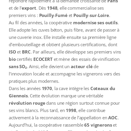
répondre rapidement à la demande croissante de
Paris
et de l’
export
. Dès
1948
, elle commercialise ses
premiers vins :
Pouilly‑Fumé
et
Pouilly‑sur‑Loire
.
Au fil des années, la coopérative
modernise ses outils
.
Elle adopte les cuves béton, puis fibre, avant de passer à
une cuverie inox. Elle installe ensuite sa première ligne
d’embouteillage et obtient plusieurs certifications, dont
ISO
et
BRC
. Par ailleurs, elle développe ses premiers vins
bio
certifiés
ECOCERT
et mène des essais de vinification
sans SO₂
. Ainsi, elle devient un
acteur clé
de
l’innovation locale et accompagne les vignerons vers des
pratiques plus modernes.
Dans les années
1970
, la cave intègre les
Coteaux du
Giennois
. Cette évolution marque une véritable
révolution rouge
dans une région surtout connue pour
ses vins blancs. Plus tard, en
1998
, elle contribue
activement à la reconnaissance de l’appellation en
AOC
.
Aujourd’hui, la coopérative rassemble
65 vignerons
et