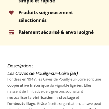
simple et rapide
GIENNOIS
Blanc
Produits soigneusement
sec
sélectionnés
2022
Bouteille
Paiement sécurisé & envoi soigné
75cl
Description :
Les Caves de Pouilly-sur-Loire (58)
Fondées en
1947
, les Caves de Pouilly‑sur‑Loire sont une
coopérative historique
du vignoble ligérien. Elles
naissent de l’initiative de vignerons souhaitant
mutualiser la vinification
, le
stockage
et
l’
embouteillage
. Grâce à cette organisation, la cave peut