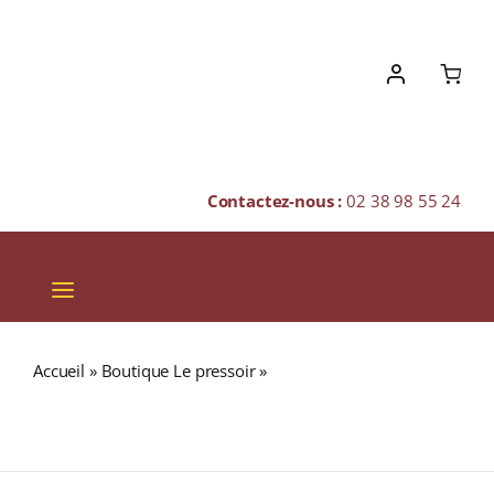
Skip
to
content
Contactez-nous :
02 38 98 55 24
Toggle
Navigation
VINS
Accueil
»
Boutique Le pressoir
»
Château Montana « La
CHAMPAGNES & BULLES
Soif des Hommes » I.G.P. CÔTES CATALANES Rouge 2021
Bouteille 75cl
SPIRITUEUX