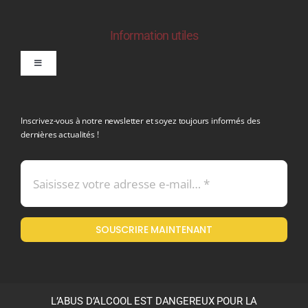
Information utiles
Toggle
Navigation
politique de confidentialite RGPD
Inscrivez-vous à notre newsletter et soyez toujours informés des
dernières actualités !
Conditions générales de vente
Mentions légales
SOUSCRIRE MAINTENANT
Politique en matière de remboursements et de retours
L’ABUS D’ALCOOL EST DANGEREUX POUR LA