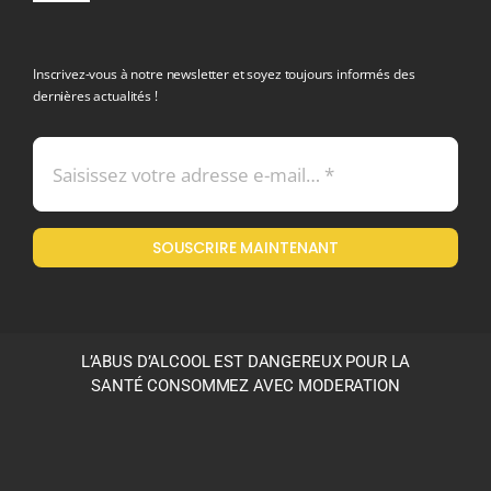
Navigation
politique de confidentialite RGPD
Inscrivez-vous à notre newsletter et soyez toujours informés des
dernières actualités !
Conditions générales de vente
Mentions légales
SOUSCRIRE MAINTENANT
Politique en matière de remboursements et de retours
L’ABUS D’ALCOOL EST DANGEREUX POUR LA
SANTÉ CONSOMMEZ AVEC MODERATION