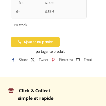
1 à 5
6,90
€
6+
6,56
€
1 en stock
quantité
de
Ajouter au panier
Domaine
partager ce produit
Tariquet
"CLASSIC"
Share
Tweet
Pinterest
Email
I.G.P
CÔTES
DE
GASCOGNE
Blanc
Click & Collect
2022
simple et rapide
Bouteille