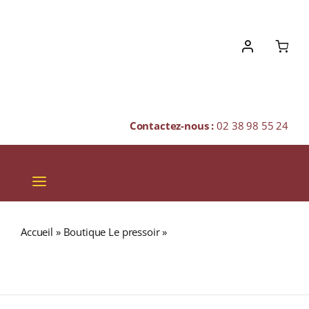
Skip
to
content
Contactez-nous :
02 38 98 55 24
Toggle
Navigation
VINS
Accueil
»
Boutique Le pressoir
»
Domaine Tariquet
CHAMPAGNES & BULLES
« CLASSIC » I.G.P CÔTES DE GASCOGNE Blanc 2022
Bouteille 75cl
SPIRITUEUX