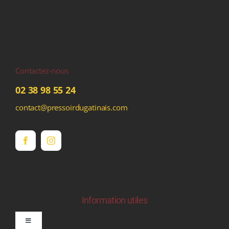
Contactez-nous
02 38 98 55 24
contact@pressoirdugatinais.com
Information utiles
Toggle