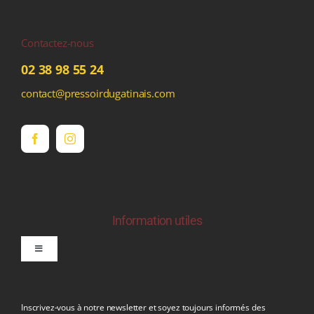
Contactez-nous
02 38 98 55 24
contact@pressoirdugatinais.com
Information utiles
Toggle
Navigation
politique de confidentialite RGPD
Inscrivez-vous à notre newsletter et soyez toujours informés des