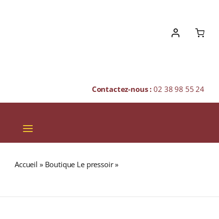
Skip
to
content
Contactez-nous :
02 38 98 55 24
Toggle
Navigation
VINS
Accueil
»
Boutique Le pressoir
»
Domaine Uby « N°3 »
CHAMPAGNES & BULLES
I.G.P CÔTES DE GASCOGNE Blanc 2024 75cl
SPIRITUEUX