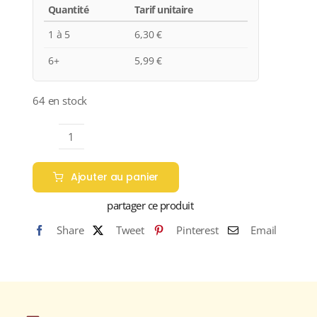
Quantité
Tarif unitaire
1 à 5
6,30
€
6+
5,99
€
64 en stock
quantité
de
Ajouter au panier
Domaine
Uby
partager ce produit
"N°3"
Share
Tweet
Pinterest
Email
I.G.P
CÔTES
DE
GASCOGNE
Blanc