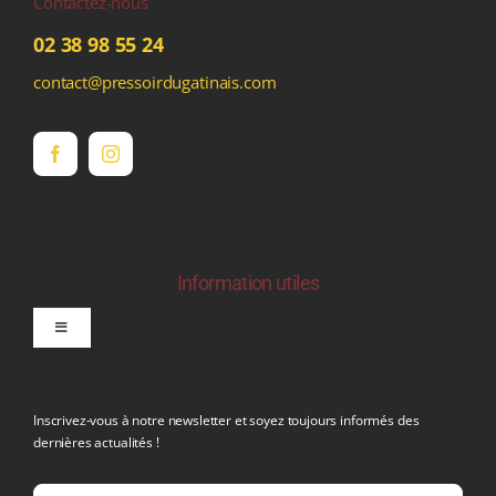
Contactez-nous
02 38 98 55 24
contact@pressoirdugatinais.com
Information utiles
Toggle
Navigation
politique de confidentialite RGPD
Inscrivez-vous à notre newsletter et soyez toujours informés des
dernières actualités !
Conditions générales de vente