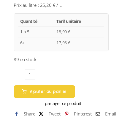
Prix au litre :
25,20
€
/ L
Quantité
Tarif unitaire
1 à 5
18,90
€
6+
17,96
€
89 en stock
quantité
de
Ajouter au panier
Commanderie
de
partager ce produit
Peyrassol
Share
Tweet
Pinterest
Email
"CHÂTEAU
PEYRASSOL"
A.C.