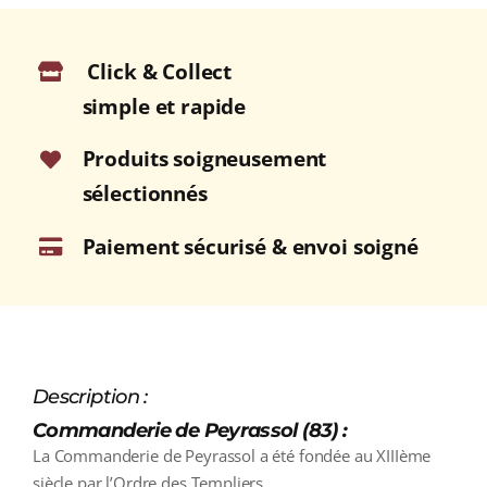
CÔTES
DE
Click & Collect
PROVENCE
Rosé
simple et rapide
2025
Bouteille
Produits soigneusement
75cl
sélectionnés
Paiement sécurisé & envoi soigné
Description :
Commanderie de Peyrassol (83) :
La Commanderie de Peyrassol a été fondée au XIIIème
siècle par l’Ordre des Templiers.