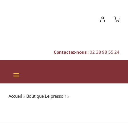
Skip
to
content
Contactez-nous :
02 38 98 55 24
Toggle
Navigation
VINS
Accueil
»
Boutique Le pressoir
»
Commanderie de
CHAMPAGNES & BULLES
Peyrassol « CHÂTEAU PEYRASSOL » A.C. CÔTES DE
PROVENCE Rosé 2025 Bouteille 75cl
SPIRITUEUX