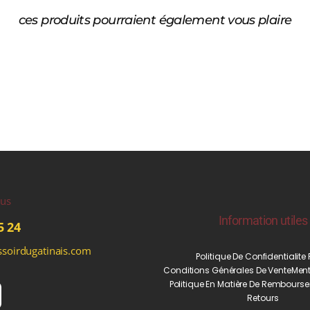
ces produits pourraient également vous plaire
ous
Information utiles
5 24
soirdugatinais.com
Politique De Confidentialite
Conditions Générales De Vente
Ment
Politique En Matière De Rembourse
Retours