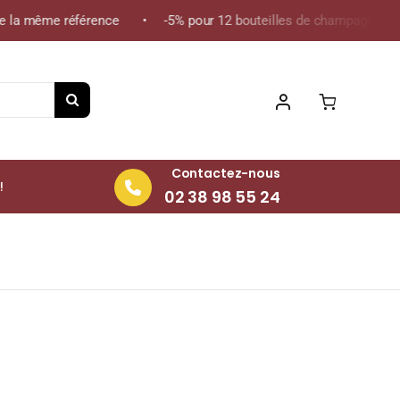
 la même référence • -5% pour 12 bouteilles de champagne de la 
Contactez-nous
!
02 38 98 55 24
outeille 75cl