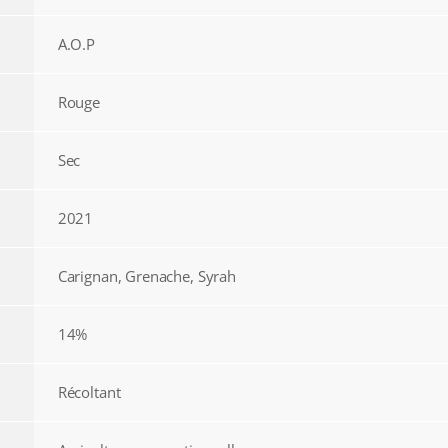
A.O.P
Rouge
Sec
2021
Carignan, Grenache, Syrah
14%
Récoltant