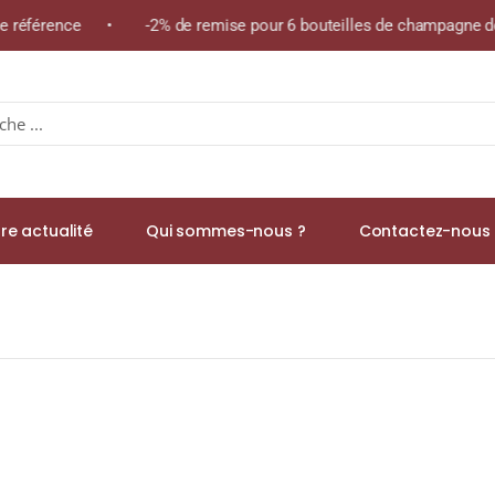
me référence • -2% de remise pour 6 bouteilles de champagne de
re actualité
Qui sommes-nous ?
Contactez-nous 
 Bila-Haut » A.O.P. CÔTES DU ROUSSILLON VILLAGES Rouge 2021 B