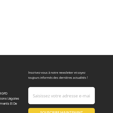
Inscrivez-vous à notre newsletter et soyez
toujours informés des dernières actualités !
 RGPD
ions Légales
ments Et De
SOUSCRIRE MAINTENANT