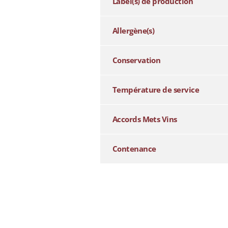
Label(s) de production
Allergène(s)
Conservation
Température de service
Accords Mets Vins
Contenance