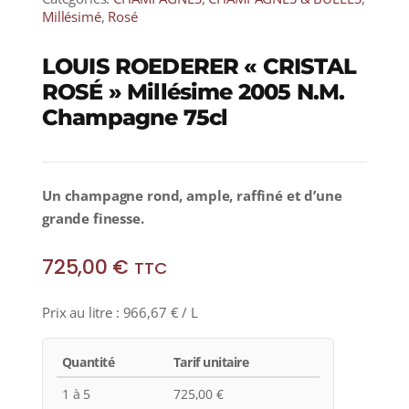
Millésimé
,
Rosé
LOUIS ROEDERER « CRISTAL
ROSÉ » Millésime 2005 N.M.
Champagne 75cl
Un champagne rond, ample, raffiné et d’une
grande finesse.
725,00
€
TTC
Prix au litre :
966,67
€
/ L
Quantité
Tarif unitaire
1 à 5
725,00
€