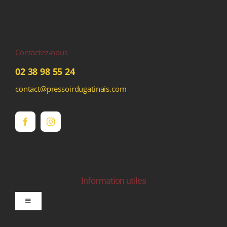
Contactez-nous
02 38 98 55 24
contact@pressoirdugatinais.com
Information utiles
Toggle
Navigation
politique de confidentialite RGPD