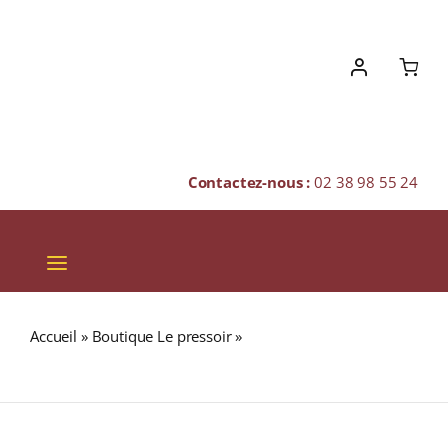
Skip
to
content
Contactez-nous :
02 38 98 55 24
Toggle
Navigation
VINS
Accueil
»
Boutique Le pressoir
»
LOUIS ROEDERER
CHAMPAGNES & BULLES
« CRISTAL ROSÉ » Millésime 2005 N.M. Champagne 75cl
SPIRITUEUX