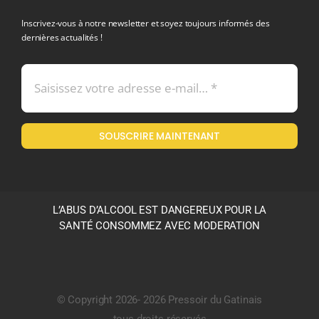
Inscrivez-vous à notre newsletter et soyez toujours informés des
dernières actualités !
Conditions générales de vente
Mentions légales
SOUSCRIRE MAINTENANT
Politique en matière de remboursements et de retours
L’ABUS D’ALCOOL EST DANGEREUX POUR LA
SANTÉ CONSOMMEZ AVEC MODERATION
© Copyright 2026- 2026 Pressoir du Gatinais
tous droits réservés