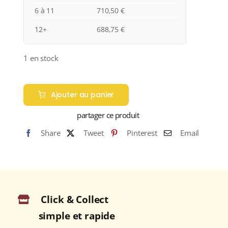
6 à 11
710,50
€
12+
688,75
€
1 en stock
quantité
de
Ajouter au panier
LOUIS
partager ce produit
ROEDERER
"CRISTAL
Share
Tweet
Pinterest
Email
ROSÉ"
Millésime
2005
N.M.
Champagne
Click & Collect
75cl
simple et rapide