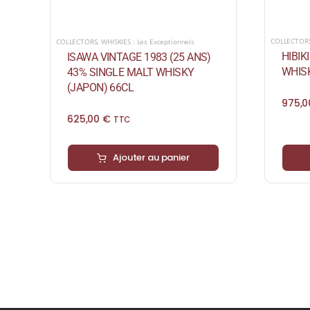
COLLECTOR
COLLECTORS
,
WHISKIES : Les Exceptionnels
HIBIK
ISAWA VINTAGE 1983 (25 ANS)
WHISK
43% SINGLE MALT WHISKY
(JAPON) 66CL
975,
625,00
€
TTC
Ajouter au panier