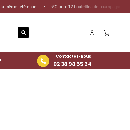
a même référence • -5% pour 12 bouteilles de champagne de la mê
Contactez-nous
!
02 38 98 55 24