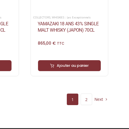
ls
COLLECTORS
,
WHISKIES : Les Exceptionnels
NGLE
YAMAZAKI 18 ANS 43% SINGLE
0CL
MALT WHISKY (JAPON) 70CL
865,00
€
TTC
Ajouter au panier
Next
1
2