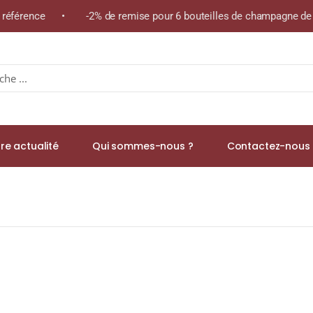
e référence • -2% de remise pour 6 bouteilles de champagne de l
re actualité
Qui sommes-nous ?
Contactez-nous 
hieftain’s Single Malt WHISKY (ÉCOSSE / Speyside) 70cl