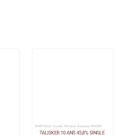
SPIRITUEUX
,
Tourbé
,
Whiskies Écossais
,
WHISKY
TALISKER 10 ANS 45,8% SINGLE