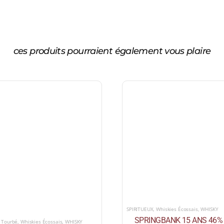
ces produits pourraient également vous plaire
SPIRITUEUX
,
Whiskies Écossais
,
WHISKY
SPRINGBANK 15 ANS 46%
,
Tourbé
,
Whiskies Écossais
,
WHISKY