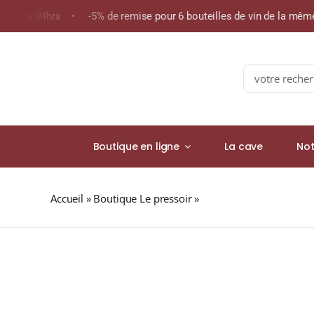
Skip
oins de 24hrs • -5% de remise pour 6 bouteilles de vin de la mê
to
content
Search
for:
Boutique en ligne
La cave
Not
Accueil
»
Boutique Le pressoir
»
DALMORE 18 ans 43% Si