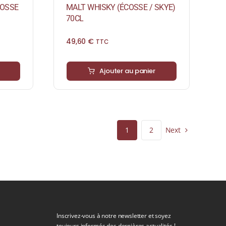
COSSE
MALT WHISKY (ÉCOSSE / SKYE)
70CL
49,60
€
TTC
Ajouter au panier
Next
1
2
Inscrivez-vous à notre newsletter et soyez
toujours informés des dernières actualités !