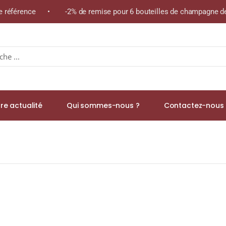
me référence • -2% de remise pour 6 bouteilles de champagne de
re actualité
Qui sommes-nous ?
Contactez-nous 
ngle Malt WHISKY (ÉCOSSE / Highland) 70cl