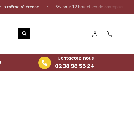
 la même référence • -5% pour 12 bouteilles de champagne de la 
Contactez-nous
!
02 38 98 55 24