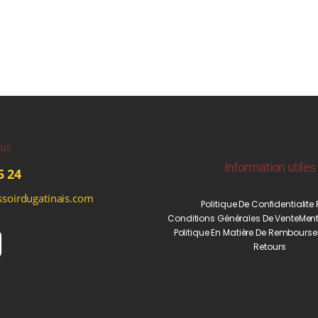
ous
Information utiles
5 24
soirdugatinais.com
Politique De Confidentialite
Conditions Générales De Vente
Ment
Politique En Matière De Rembourse
Retours