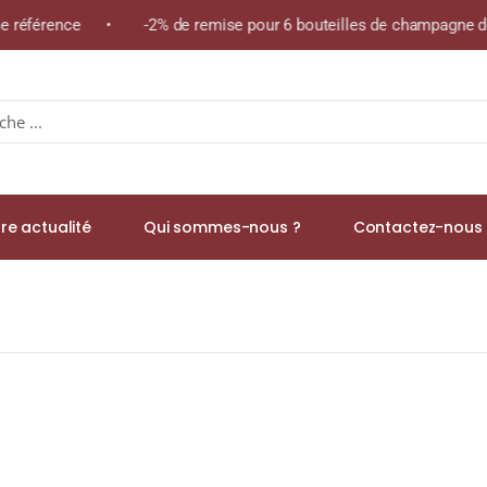
même référence • -2% de remise pour 6 bouteilles de champagne d
re actualité
Qui sommes-nous ?
Contactez-nous 
Edition 2003/2018 (43%) Single Malt WHISKY (ÉCOSSE / Highland) 7