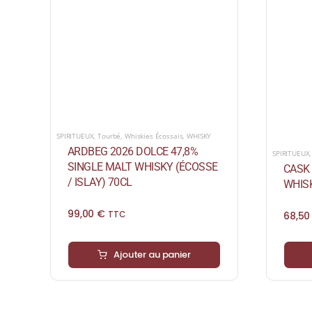
SPIRITUEUX
,
Tourbé
,
Whiskies Écossais
,
WHISKY
ARDBEG 2026 DOLCE 47,8%
SPIRITUEUX
SINGLE MALT WHISKY (ÉCOSSE
CASK 
/ ISLAY) 70CL
WHISK
99,00
€
68,5
TTC
Ajouter au panier