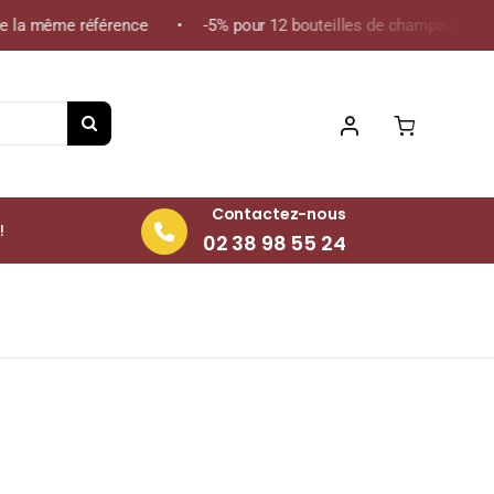
e la même référence • -5% pour 12 bouteilles de champagne de la
Contactez-nous
!
02 38 98 55 24
0cl