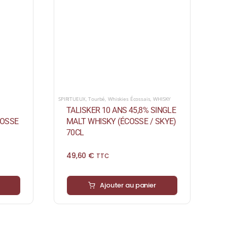
SPIRITUEUX
,
Tourbé
,
Whiskies Écossais
,
WHISKY
TALISKER 10 ANS 45,8% SINGLE
COSSE
MALT WHISKY (ÉCOSSE / SKYE)
70CL
49,60
€
TTC
Ajouter au panier