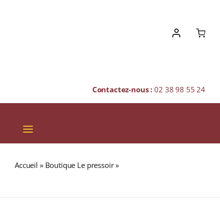
Skip
to
content
Contactez-nous :
02 38 98 55 24
Toggle
Navigation
VINS
Accueil
»
Boutique Le pressoir
»
Domaine Chapelle « Les
CHAMPAGNES & BULLES
Vris » A.O.C. LADOIX Rouge 2021 Bouteille 75cl
SPIRITUEUX