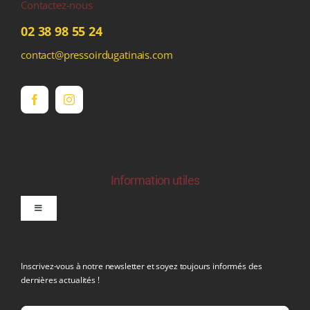
Contactez-nous
02 38 98 55 24
contact@pressoirdugatinais.com
Information utiles
Toggle
Navigation
politique de confidentialite RGPD
Inscrivez-vous à notre newsletter et soyez toujours informés des
dernières actualités !
Conditions générales de vente