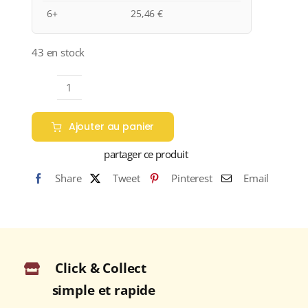
6+
25,46
€
43 en stock
quantité
de
Ajouter au panier
Domaine
Chapelle
partager ce produit
"Les
Share
Tweet
Pinterest
Email
Vris"
A.O.C.
LADOIX
Rouge
2021
Click & Collect
Bouteille
75cl
simple et rapide