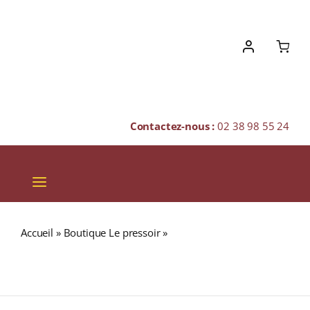
Skip
to
content
Contactez-nous :
02 38 98 55 24
Toggle
Navigation
VINS
Accueil
»
Boutique Le pressoir
»
Domaine Vernay « Les
CHAMPAGNES & BULLES
Terrasses de l’Empire » A.O.C. CONDRIEU Blanc 2023
Bouteille 75cl
SPIRITUEUX