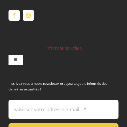
Information utiles
Toggle
Navigation
politique de confidentialite RGPD
Inscrivez-vous à notre newsletter et soyez toujours informés des
dernières actualités !
Conditions générales de vente
Mentions légales