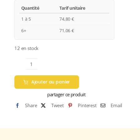
Quantité
Tarif unitaire
1 à 5
74,80
€
6+
71,06
€
12 en stock
quantité
de
Ajouter au panier
Domaine
Vernay
partager ce produit
"Les
Share
Tweet
Pinterest
Email
Terrasses
de
l'Empire"
A.O.C.
CONDRIEU