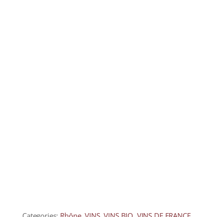
COLLECTORS
CAFÉS
THÉS & INFUSIONS
ÉPICERIE FINE
IDEES CADEAUX
La cave
Qui sommes-nous ?
Contactez-nous !
Categories:
Rhône
,
VINS
,
VINS BIO
,
VINS DE FRANCE
,