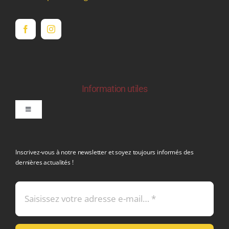
Information utiles
Toggle
Navigation
politique de confidentialite RGPD
Inscrivez-vous à notre newsletter et soyez toujours informés des
dernières actualités !
Conditions générales de vente
Mentions légales