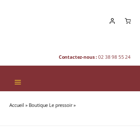
Skip
to
content
Contactez-nous :
02 38 98 55 24
Toggle
Navigation
VINS
Accueil
»
Boutique Le pressoir
»
Domaine Vernay « Terres
CHAMPAGNES & BULLES
d’Encre » A.O.C. SAINT-JOSEPH Rouge 2020 Bouteille 75cl
SPIRITUEUX