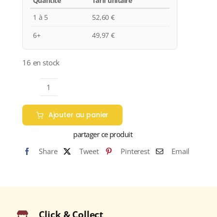
Quantité
Tarif unitaire
1 à 5
52,60
€
6+
49,97
€
16 en stock
quantité
de
Ajouter au panier
Domaine
Vernay
partager ce produit
"Terres
Share
Tweet
Pinterest
Email
d'Encre"
A.O.C.
SAINT-
JOSEPH
Rouge
Click & Collect
2020