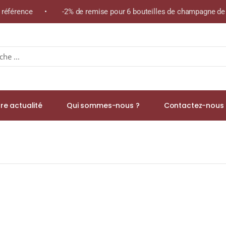
me référence • -2% de remise pour 6 bouteilles de champagne de 
re actualité
Qui sommes-nous ?
Contactez-nous 
é noir) Boîte 50 Sachets