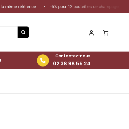
la même référence • -5% pour 12 bouteilles de champagne de la m
Contactez-nous
!
02 38 98 55 24