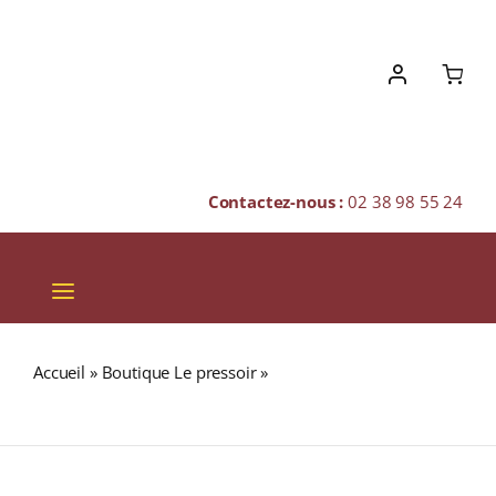
Skip
to
content
Contactez-nous :
02 38 98 55 24
Toggle
Navigation
VINS
Accueil
»
Boutique Le pressoir
»
FLEUR DE SEL À L’AIL DES
CHAMPAGNES & BULLES
OURS (Madagascar) Boite 90g
SPIRITUEUX