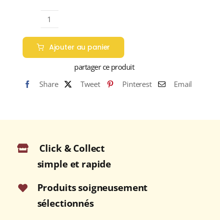
quantité
de
Ajouter au panier
FLEUR
DE
partager ce produit
SEL
Share
Tweet
Pinterest
Email
À
L'AIL
DES
OURS
(Madagascar)
Click & Collect
Boite
90g
simple et rapide
Produits soigneusement
sélectionnés