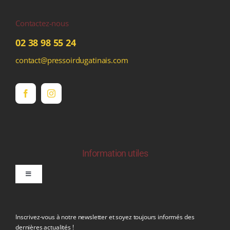
Contactez-nous
02 38 98 55 24
contact@pressoirdugatinais.com
Information utiles
Toggle
Navigation
politique de confidentialite RGPD
Inscrivez-vous à notre newsletter et soyez toujours informés des
dernières actualités !