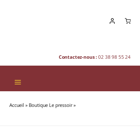
Skip
to
content
Contactez-nous :
02 38 98 55 24
Toggle
Navigation
VINS
Accueil
»
Boutique Le pressoir
»
FUSILLI CÈPES / NATURE
CHAMPAGNES & BULLES
Sachet 350g
SPIRITUEUX