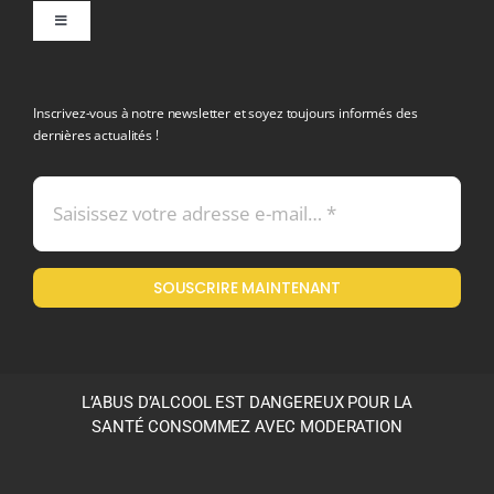
Toggle
Navigation
politique de confidentialite RGPD
Inscrivez-vous à notre newsletter et soyez toujours informés des
dernières actualités !
Conditions générales de vente
Mentions légales
SOUSCRIRE MAINTENANT
Politique en matière de remboursements et de retours
L’ABUS D’ALCOOL EST DANGEREUX POUR LA
SANTÉ CONSOMMEZ AVEC MODERATION