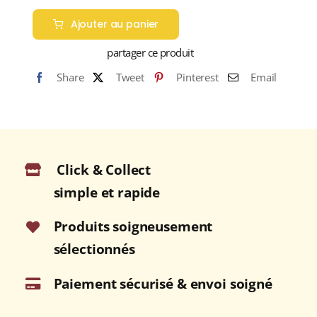
de
Ajouter au panier
FUSILLI
CÈPES
partager ce produit
/
Share
Tweet
Pinterest
Email
NATURE
Sachet
350g
Click & Collect
simple et rapide
Produits soigneusement
sélectionnés
Paiement sécurisé & envoi soigné