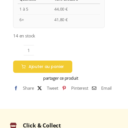
1 à 5
44,00
€
6+
41,80
€
14 en stock
quantité
de
Ajouter au panier
Domaine
Les
partager ce produit
Pallières
Share
Tweet
Pinterest
Email
"RACINES"
A.O.C
GIGONDAS
Rouge
2021
Click & Collect
Bouteille