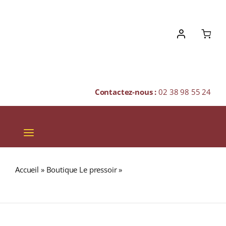
Skip
to
content
Contactez-nous :
02 38 98 55 24
Toggle
Navigation
VINS
Accueil
»
Boutique Le pressoir
»
Domaine Les Pallières
CHAMPAGNES & BULLES
« RACINES » A.O.C GIGONDAS Rouge 2021 Bouteille 75cl
SPIRITUEUX