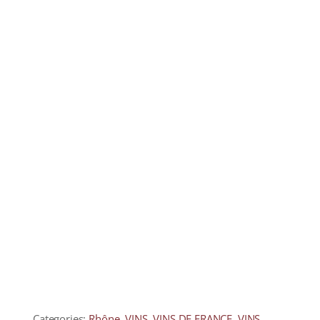
COLLECTORS
CAFÉS
THÉS & INFUSIONS
ÉPICERIE FINE
IDEES CADEAUX
La cave
Qui sommes-nous ?
Contactez-nous !
Categories:
Rhône
,
VINS
,
VINS DE FRANCE
,
VINS