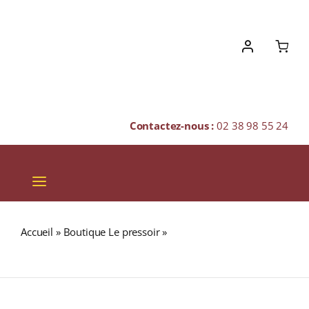
Skip
to
content
Contactez-nous :
02 38 98 55 24
Toggle
Navigation
VINS
Accueil
»
Boutique Le pressoir
»
GLENKINCHIE 12 ans
CHAMPAGNES & BULLES
43% Single Malt WHISKY (ÉCOSSE / Lowland) 70cl
SPIRITUEUX