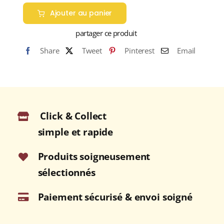
de
Ajouter au panier
GLENKINCHIE
12
partager ce produit
ans
Share
Tweet
Pinterest
Email
43%
Single
Malt
WHISKY
(ÉCOSSE
Click & Collect
/
Lowland)
simple et rapide
70cl
Produits soigneusement
sélectionnés
Paiement sécurisé & envoi soigné