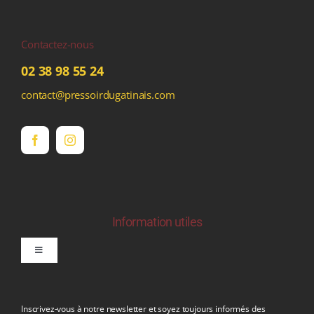
Contactez-nous
02 38 98 55 24
contact@pressoirdugatinais.com
Information utiles
Toggle
Navigation
politique de confidentialite RGPD
Inscrivez-vous à notre newsletter et soyez toujours informés des