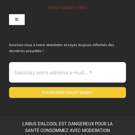
Information utiles
Toggle
Navigation
politique de confidentialite RGPD
Inscrivez-vous à notre newsletter et soyez toujours informés des
dernières actualités !
Conditions générales de vente
Mentions légales
SOUSCRIRE MAINTENANT
Politique en matière de remboursements et de retours
L’ABUS D’ALCOOL EST DANGEREUX POUR LA
SANTÉ CONSOMMEZ AVEC MODERATION