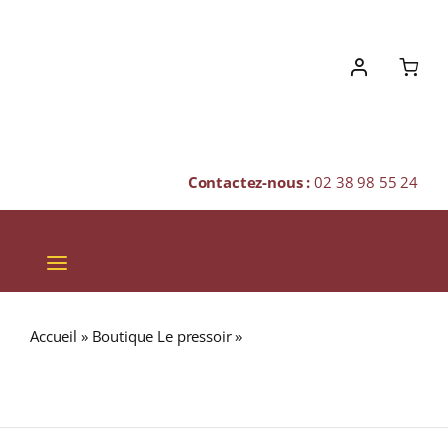
Skip
to
content
Contactez-nous :
02 38 98 55 24
Toggle
Navigation
VINS
Accueil
»
Boutique Le pressoir
»
GLENKINCHIE Distillers
CHAMPAGNES & BULLES
Edition 2008/2020 (43%) Single Malt WHISKY (ÉCOSSE /
Lowland) 70cl
SPIRITUEUX