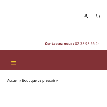
Skip
to
content
Contactez-nous :
02 38 98 55 24
Toggle
Navigation
VINS
Accueil
»
Boutique Le pressoir
»
HSE Cuvée de l’an 2016
CHAMPAGNES & BULLES
50% RHUM BLANC AGRICOLE (MARTINIQUE) 70cl
SPIRITUEUX