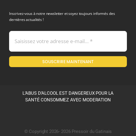
politique de confidentialite RGPD
Inscrivez-vous à notre newsletter et soyez toujours informés des
dernières actualités !
Conditions générales de vente
Mentions légales
SOUSCRIRE MAINTENANT
Politique en matière de remboursements et de retours
L’ABUS D’ALCOOL EST DANGEREUX POUR LA
SANTÉ CONSOMMEZ AVEC MODERATION
© Copyright 2026- 2026 Pressoir du Gatinais