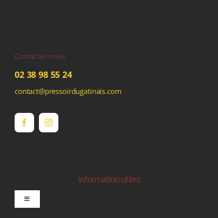
Contactez-nous
02 38 98 55 24
contact@pressoirdugatinais.com
Information utiles
Toggle
Navigation