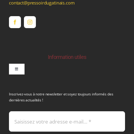
contact@pressoirdugatinais.com
Information utiles
Toggle
Navigation
politique de confidentialite RGPD
Inscrivez-vous à notre newsletter et soyez toujours informés des
dernières actualités !
Conditions générales de vente
Mentions légales