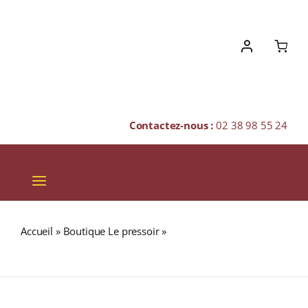
Skip
to
content
Contactez-nous :
02 38 98 55 24
Toggle
Navigation
VINS
Accueil
»
Boutique Le pressoir
»
J.M 50% RHUM BLANC
CHAMPAGNES & BULLES
AGRICOLE (MARTINIQUE) 1L
SPIRITUEUX