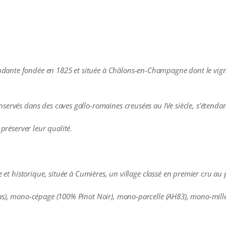
nte fondée en 1825 et située à Châlons-en-Champagne dont le vignob
ervés dans des caves gallo-romaines creusées au IVe siècle, s’étendant
 préserver leur qualité.
le et historique, située à Cumières, un village classé en premier cru a
as), mono-cépage (100% Pinot Noir), mono-parcelle (AH83), mono-millé