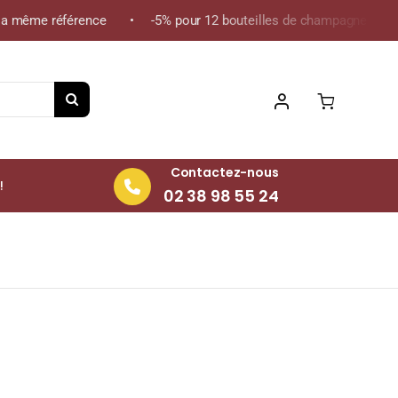
 même référence • -5% pour 12 bouteilles de champagne de la mêm
Contactez-nous
!
02 38 98 55 24