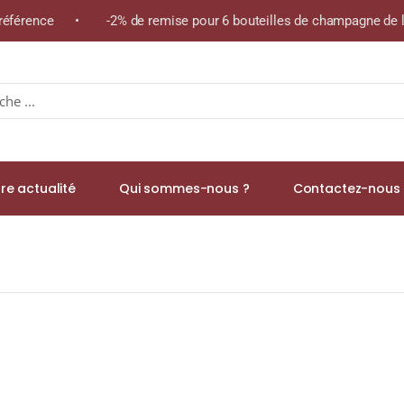
 référence • -2% de remise pour 6 bouteilles de champagne de la
re actualité
Qui sommes-nous ?
Contactez-nous 
ÔTE À BRAS 2015 » N.M. Champagne Brut Nature 75cl