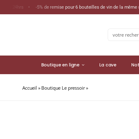
Skip
s de 24hrs • -5% de remise pour 6 bouteilles de vin de la même
to
content
Search
for:
Boutique en ligne
La cave
Not
Accueil
»
Boutique Le pressoir
»
JOSEPH PERRIER « LA C